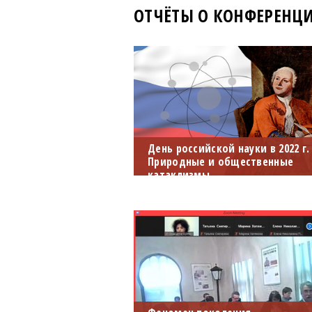
ОТЧЁТЫ О КОНФЕРЕНЦ
День российской науки в 2022 г. 
Природные и общественные
катаклизмы
В этом году мы отмечаем День
российской науки со свежим
сборником статей венгерских
славистов