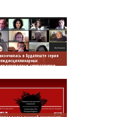
акончилась в Будапеште серия
еждисциплинарных
еждународных симпозиумов...
6-27 ноября 2021 г. состоялась
вухдневная
еждисциплинарная
онференция с названием
Первая волна русской
миграции: историософия и эго-
окументы».