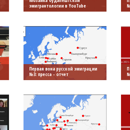
Мозаика будапештской
П
эмигрантологии в YouTube
№
Видеоматериалы первых трёх
П
ей
междисциплинарных
м
я
симпозиумов по первой волне
и
русской эмиграции опубликованы
к
.
на YouTube канале БРЦ.
2
Первая вона русской эмиграции
П
№3: пресса - отчет
№
16 июля 2021 года состоялось
М
третье заседание серии
№
л
международных семинаров-
э
е
конференций «Первая волна
и
российской эмиграции: пресса».