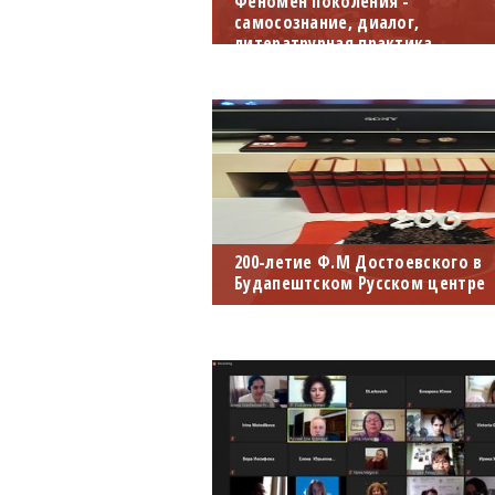
Феномен поколения -
самосознание, диалог,
литератрурная практика
Научная конференция УРФУ,
Объединённого музея писател
Урала, Дома Русского Зарубежь
Им. Александра Солженицына,
Будапештского Университета им
Лоранда...
200-летие Ф.М Достоевского в
Будапештском Русском центре
Литературный вечер и
празднование 200-летия со дня
рождения Достоевского проше
в Будапештском русском центр
11-го ноября.