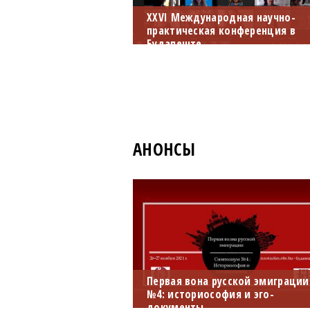
ХXVI Международная научно-
практическая конференция в
Будапеште
15 мая 2021 года состоялась в
Будапеште ХXVI Международна
научно-практическая
конференция «Современный
русский язык: функционировани
и проблемы преподавания».
АНОНСЫ
Первая вона русской эмиграции
№4: историософия и эго-
документы