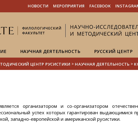
FIXME:token.header.mai
FIXME:token.header.cal
FIXME:token.header.abou
НОВОСТИ
МЕРОПРИЯТИЯ
FACEBOOK
INSTAGRA
НИЕ
НАУЧНАЯ ДЕЯТЕЛЬНОСТЬ
РУССКИЙ ЦЕНТР
>
>
ТОДИЧЕСКИЙ ЦЕНТР РУСИСТИКИ
НАУЧНАЯ ДЕЯТЕЛЬНОСТЬ
К
вляется организатором и со-организатором отечеств
ессиональный успех которых гарантирован выдающимися 
кой, западно-европейской и американской русистики.