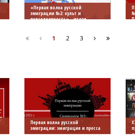
«Первая волна русской
П
эмиграции №2: культ и
№
повседневность» - итоги
П
1-2 апреля 2021 г. завершилась
С
я
международная двухдневная
п
1
2
3
конференция «Первая волна
м
русской эмиграции: культ и
1
е
повседневность» симпозиум №2.
р
п
Первая волна русской
Х
эмиграции: эмиграция и пресса
п
«