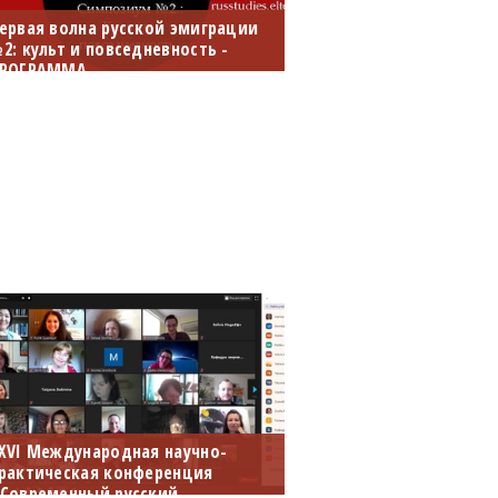
ервая волна русской эмиграции
2: культ и повседневность -
РОГРАММА
остоялась окончательная
рограмма двухдневной
еждународной конференции на
-2 апреля. Также окрыта
егистрация для желающих
ослушать конференцию в зуме.
XVI Международная научно-
рактическая конференция
Современный русский...