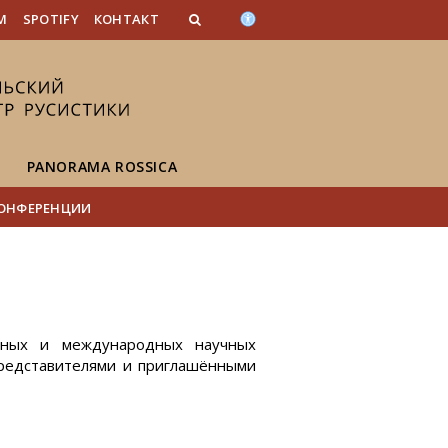
n_content
endar_content
t_this_site_content
M
SPOTIFY
КОНТАКТ
PANORAMA ROSSICA
ОНФЕРЕНЦИИ
енных и международных научных
представителями и приглашёнными