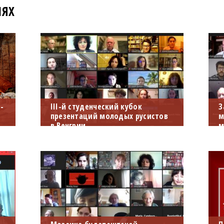
ИЯХ
-
III-й студенческий кубок
З
презентаций молодых русистов
м
в Венгрии
м
10.12.2021 г. прошел финал III-го
2
студенческого кубка
д
презентаций молодых русистов в
м
Венгрии. В финал попали 12
к
презентаций в 2 категориях.
«
э
д