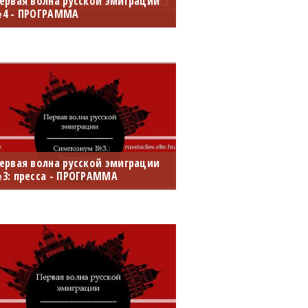
ервая волна русской эмиграции
4 - ПРОГРАММА
одробная программа 4-й
еждународной
нтердисциплинарной
онференции, которая состоится
6-27 ноября 2021 г. в зуме.
ервая волна русской эмиграции
3: пресса - ПРОГРАММА
еждисциплинарный симпозиум
3 "Первая волна русской
миграции: пресса" состоится 16
юля 2021 г.