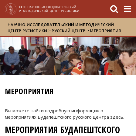
FIXME:token.header.mai
FIXME:token.header.cal
FIXME:token.header.abou
НАУЧНО-ИССЛЕДОВАТЕЛЬСКИЙ И МЕТОДИЧЕСКИЙ
>
>
ЦЕНТР РУСИСТИКИ
РУССКИЙ ЦЕНТР
МЕРОПРИЯТИЯ
МЕРОПРИЯТИЯ
Вы можете найти подробную информация о
мероприятиях Будапештского русского центра здесь.
МЕРОПРИЯТИЯ БУДАПЕШТСКОГО