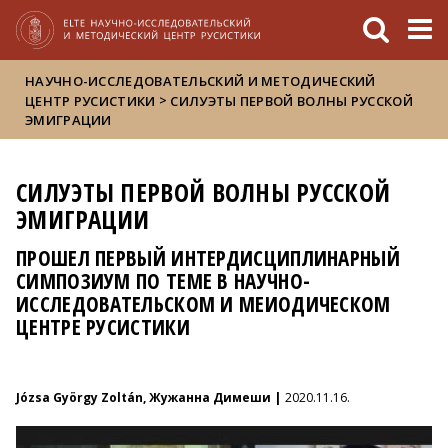
FIXME:token.header.mai
FIXME:token.header.cal
FIXME:token.header.abou
НАУЧНО-ИССЛЕДОВАТЕЛЬСКИЙ И МЕТОДИЧЕСКИЙ
>
ЦЕНТР РУСИСТИКИ
СИЛУЭТЫ ПЕРВОЙ ВОЛНЫ РУССКОЙ
ЭМИГРАЦИИ
СИЛУЭТЫ ПЕРВОЙ ВОЛНЫ РУССКОЙ
ЭМИГРАЦИИ
ПРОШЕЛ ПЕРВЫЙ ИНТЕРДИСЦИПЛИНАРНЫЙ
СИМПОЗИУМ ПО ТЕМЕ В НАУЧНО-
ИССЛЕДОВАТЕЛЬСКОМ И МЕИОДИЧЕСКОМ
ЦЕНТРЕ РУСИСТИКИ
Józsa György Zoltán, Жужанна Димеши |
2020.11.16.