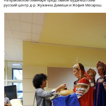
На краковском семинаре представили Будапештский
русский центр д-р. Жужанна Димеши и Жофия Месарош.