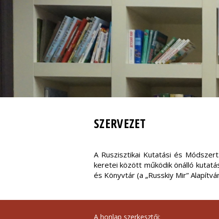
SZERVEZET
A Ruszisztikai Kutatási és Módsze
keretei között működik önálló kutatá
és Könyvtár (a „Russkiy Mir” Alapítvá
A honlap szerkesztői: