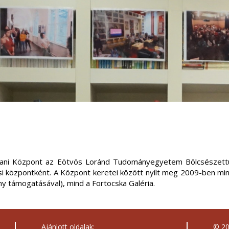
rtani Központ az Eötvös Loránd Tudományegyetem Bölcsészett
si központként. A Központ keretei között nyílt meg 2009-ben min
ny támogatásával), mind a Fortocska Galéria.
Ajánlott oldalak:
© 2