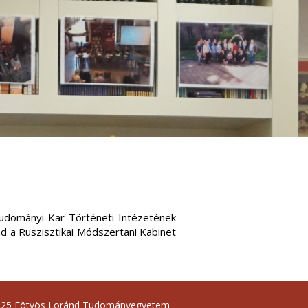
udományi Kar Történeti Intézetének
d a Ruszisztikai Módszertani Kabinet
025 Eötvös Loránd Tudományegyetem