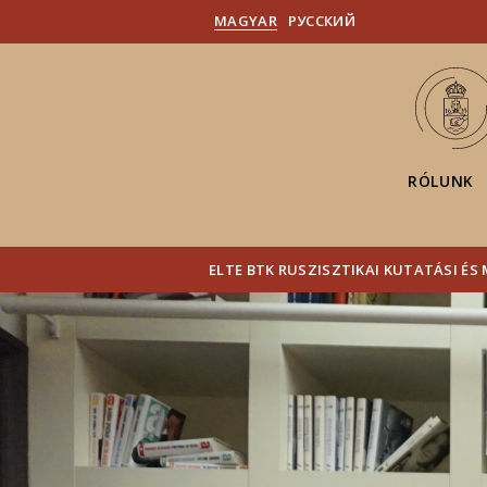
MAGYAR
PУССКИЙ
RÓLUNK
ELTE BTK RUSZISZTIKAI KUTATÁSI É