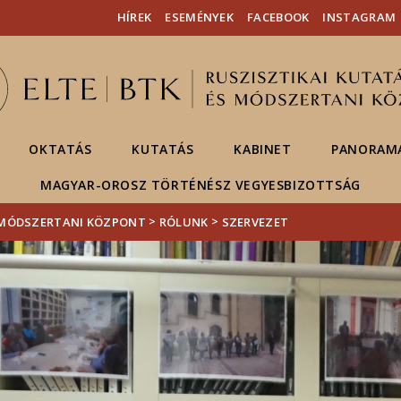
Események
ELTE a
Hírek
HÍREK
ESEMÉNYEK
FACEBOOK
INSTAGRAM
sajtóban
OKTATÁS
KUTATÁS
KABINET
PANORAMA
MAGYAR-OROSZ TÖRTÉNÉSZ VEGYESBIZOTTSÁG
>
>
S MÓDSZERTANI KÖZPONT
RÓLUNK
SZERVEZET