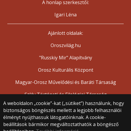
A honlap szerkesztői:
Igari Léna
Ajánlott oldalak:
Oroszvilág.hu
"Russkiy Mir" Alapítvány
Orosz Kulturális Központ
Magyar-Orosz Művelődési és Baráti Társaság
Szláv Történeti és Filológiai Társaság
A weboldalon „cookie”-kat („sütiket”) használunk, hogy
biztonságos böngészés mellett a legjobb felhasználói
© 2025 Eötvös Loránd Tudományegyetem
élményt nyújthassuk látogatóinknak. A cookie-
Minden jog fenntartva.
beállítások bármikor megváltoztathatók a böngésző
1053 Budapest, Egyetem tér 1–3.
Központi telefonszám: +36 1 411 6500