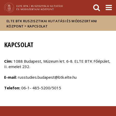
Események
ELTE a
Hírek
sajtóban
ELTE BTK RUSZISZTIKAI KUTATÁSI ÉS MÓDSZERTANI
>
KÖZPONT
KAPCSOLAT
KAPCSOLAT
Cím:
1088 Budapest, Múzeum krt. 6-8. ELTE BTK Főépület,
II. emelet 232.
E-mail:
russtudies.budapest@btk.elte.hu
Telefon:
06-1- 485-5200/5015