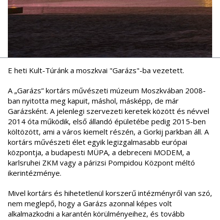
E heti Kult-Túránk a moszkvai "Garázs"-ba vezetett.
A „Garázs” kortárs művészeti múzeum Moszkvában 2008-
ban nyitotta meg kapuit, máshol, másképp, de már
Garázsként. A jelenlegi szervezeti keretek között és névvel
2014 óta működik, első állandó épületébe pedig 2015-ben
költözött, ami a város kiemelt részén, a Gorkij parkban áll. A
kortárs művészeti élet egyik legizgalmasabb európai
központja, a budapesti MÜPA, a debreceni MODEM, a
karlsruhei ZKM vagy a párizsi Pompidou Központ méltó
ikerintézménye.
Mivel kortárs és hihetetlenül korszerű intézményről van szó,
nem meglepő, hogy a Garázs azonnal képes volt
alkalmazkodni a karantén körülményeihez, és tovább