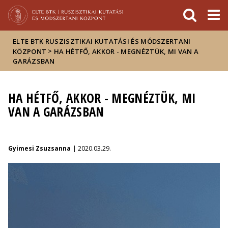
Események
ELTE a
Hírek
sajtóban
ELTE BTK RUSZISZTIKAI KUTATÁSI ÉS MÓDSZERTANI
>
KÖZPONT
HA HÉTFŐ, AKKOR - MEGNÉZTÜK, MI VAN A
GARÁZSBAN
HA HÉTFŐ, AKKOR - MEGNÉZTÜK, MI
VAN A GARÁZSBAN
Gyimesi Zsuzsanna |
2020.03.29.