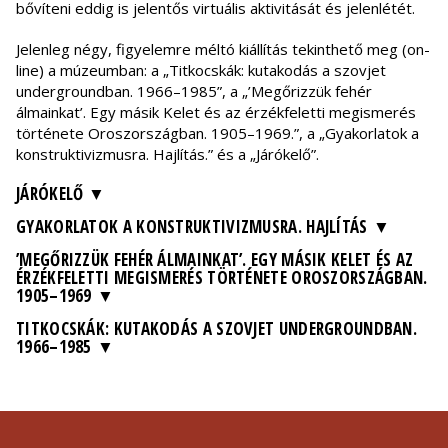
bővíteni eddig is jelentős virtuális aktivitását és jelenlétét.
Jelenleg négy, figyelemre méltó kiállítás tekinthető meg (on-
line) a múzeumban: a „Titkocskák: kutakodás a szovjet
undergroundban. 1966–1985”, a „’Megőrizzük fehér
álmainkat’. Egy másik Kelet és az érzékfeletti megismerés
története Oroszországban. 1905–1969.”, a „Gyakorlatok a
konstruktivizmusra. Hajlítás.” és a „Járókelő”.
JÁRÓKELŐ
GYAKORLATOK A KONSTRUKTIVIZMUSRA. HAJLÍTÁS
’MEGŐRIZZÜK FEHÉR ÁLMAINKAT’. EGY MÁSIK KELET ÉS AZ
ÉRZÉKFELETTI MEGISMERÉS TÖRTÉNETE OROSZORSZÁGBAN.
1905–1969
TITKOCSKÁK: KUTAKODÁS A SZOVJET UNDERGROUNDBAN.
1966–1985