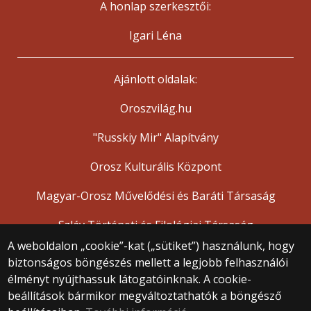
A honlap szerkesztői:
Igari Léna
Ajánlott oldalak:
Oroszvilág.hu
"Russkiy Mir" Alapítvány
Orosz Kulturális Központ
Magyar-Orosz Művelődési és Baráti Társaság
Szláv Történeti és Filológiai Társaság
A weboldalon „cookie”-kat („sütiket”) használunk, hogy
biztonságos böngészés mellett a legjobb felhasználói
© 2025 Eötvös Loránd Tudományegyetem
élményt nyújthassuk látogatóinknak. A cookie-
Minden jog fenntartva.
beállítások bármikor megváltoztathatók a böngésző
1053 Budapest, Egyetem tér 1–3.