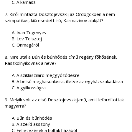
A kamasz
7. Kiről mintázta Dosztojevszkij az Ördögökben a nem
szimpatikus, kiüresedett író, Karmazinov alakját?
Ivan Tugenyev
Lev Tolsztoj
Önmagáról
8. Mire utal a Bűn és bűnhődés című regény főhősének,
Raszkolnyikovnak a neve?
A sziklaszilárd meggyőződésre
A belső meghasonlásra, illetve az egyházszakadásra
A gyilkosságra
9. Melyik volt az első Dosztojevszkij-mű, amit lefordítottak
magyarra?
Bűn és bűnhődés
A szelíd asszony
Feljegyzések a holtak házából