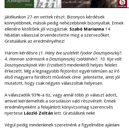
Játékunkon 27-en vettek részt. Bizonyos kérdések
könnyebbnek, mások pedig nehezebbnek bizonyultak. Ennek
ellenére kitöltőink jól vizsgáztak.
Szabó Marianna
14
hibátlan válasszal örvendeztette meg a szervezőket.
Gratulálunk az eredményéhez!
Három kérdésre (
1. Hány éve született Fjodor Dosztojevszkij?
;
4. Honnan származik a Dosztojevszkij családnév?
;
10. Kije volt
Dosztojevszkijnek Vári Erzsébet?)
mindenkitől helyes felelet
érkezett. Míg a legnagyobb fejtörést egyértelműen az író
első magyarra fordított művének címe jelentette, amit jól
mutatott, hogy csak négyen válaszoltak helyesen.
A válaszadók 93%-a tíz, vagy annál több jó választ adott,
amivel kiérdemelték a sorsoláson való részvételt. Ennek
eredményeként a felajánlott könyvcsomag szerencsés
nyertese
László Zoltán
lett. Gratulálunk neki!
Végül pedig mindenkinek szeretnénk a figyelmébe ajánlani