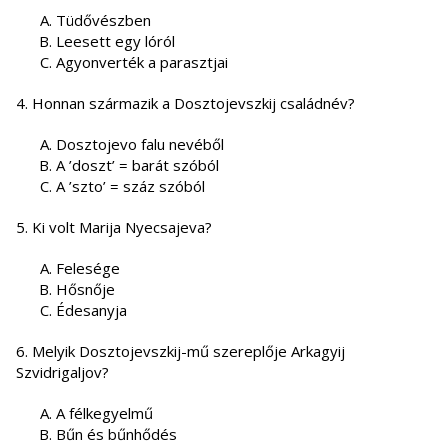
Tüdővészben
Leesett egy lóról
Agyonverték a parasztjai
4. Honnan származik a Dosztojevszkij családnév?
Dosztojevo falu nevéből
A ’doszt’ = barát szóból
A ’szto’ = száz szóból
5. Ki volt Marija Nyecsajeva?
Felesége
Hősnője
Édesanyja
6. Melyik Dosztojevszkij-mű szereplője Arkagyij
Szvidrigaljov?
A félkegyelmű
Bűn és bűnhődés