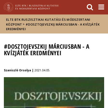
Események
ELTE a
Hírek
sajtóban
ELTE BTK RUSZISZTIKAI KUTATÁSI ÉS MÓDSZERTANI
>
KÖZPONT
#DOSZTOJEVSZKIJ MÁRCIUSBAN - A KVÍZJÁTÉK
EREDMÉNYEI
#DOSZTOJEVSZKIJ MÁRCIUSBAN - A
KVÍZJÁTÉK EREDMÉNYEI
Szaniszló Orsolya |
2021.04.05.