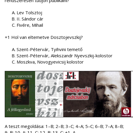
rendszeresen tudjon publikálni?
Lev Tolsztoj
II. Sándor cár
Fivére, Mihail
+1 Hol van eltemetve Dosztojevszkij?
Szent-Pétervár, Tyihvini temető
Szent-Pétervár, Alekszandr Nyevszkij-kolostor
Moszkva, Novogyevicsij kolostor
A teszt megoldása: 1–B; 2–B; 3–C; 4–A; 5–C; 6–B; 7–A; 8–B;
9–B; 10–A; 11–C; 12–B; 13–C; +1–A