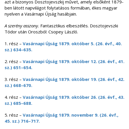
azt a bizonyos Dosztojevszkij művet, amely elsőként 1879-
ben látott napvilágot folytatásos formában, ékes magyar
nyelven a Vasárnapi Újság hasábjain.
A szerény asszony.
Fantasztikus elbeszélés. Dosztojevszki
Tódor után Oroszból: Csopey László.
1. rész –
Vasárnapi Újság 1879. október 5. (26. évf., 40.
sz.) 634–635.
2. rész –
Vasárnapi Újság 1879. október 12. (26. évf., 41.
sz.) 651–654.
3. rész –
Vasárnapi Újság 1879. október 19. (26. évf., 42.
sz.) 668–670.
4. rész –
Vasárnapi Újság 1879. október 26. (26. évf., 43.
sz.) 685–688.
5. rész –
Vasárnapi Újság 1879. november 9. (26. évf.,
45. sz.) 716–717.