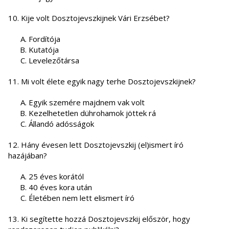
10. Kije volt Dosztojevszkijnek Vári Erzsébet?
Fordítója
Kutatója
Levelezőtársa
11. Mi volt élete egyik nagy terhe Dosztojevszkijnek?
Egyik szemére majdnem vak volt
Kezelhetetlen dührohamok jöttek rá
Állandó adósságok
12. Hány évesen lett Dosztojevszkij (el)ismert író
hazájában?
25 éves korától
40 éves kora után
Életében nem lett elismert író
13. Ki segítette hozzá Dosztojevszkij először, hogy