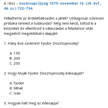
6. rész –
Vasárnapi Újság 1879. november 16. (26. évf.,
46. sz.) 732–734.
Felkeltette az érdeklődésedet a játék? Utólagosan szívesen
próbára tennéd a tudásodat? Még nem késő, töltsd ki a
kvízünket és ellenőrizd a válaszaidat a feladatsor után
megadott megoldókulcs alapján!
1. Hány éve született Fjodor Dosztojevszkij?
150
200
250
2. Hogy hívják Fjodor Dosztojevszkij édesapját?
Fjodor
Mihail
Ivan
3. Hogyan halt meg az édesapja?