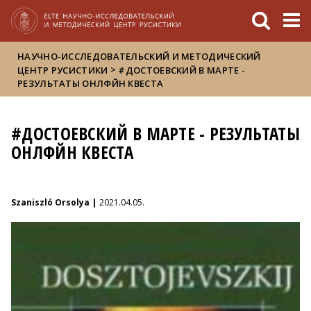
FIXME:token.header.mai
FIXME:token.header.cal
FIXME:token.header.abou
НАУЧНО-ИССЛЕДОВАТЕЛЬСКИЙ И МЕТОДИЧЕСКИЙ
>
ЦЕНТР РУСИСТИКИ
#ДОСТОЕВСКИЙ В МАРТЕ -
РЕЗУЛЬТАТЫ ОНЛФЙН КВЕСТА
#ДОСТОЕВСКИЙ В МАРТЕ - РЕЗУЛЬТАТЫ
ОНЛФЙН КВЕСТА
Szaniszló Orsolya |
2021.04.05.