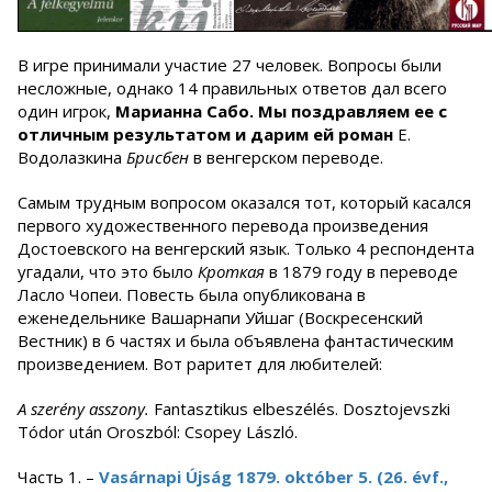
В игре принимали участие 27 человек. Вопросы были
несложные, однако 14 правильных ответов дал всего
один игрок,
Марианна Сабо. Мы поздравляем ее с
отличным результатом и дарим ей роман
Е.
Водолазкина
Брисбен
в венгерском переводе.
Самым трудным вопросом оказался тот, который касался
первого художественного перевода произведения
Достоевского на венгерский язык. Только 4 респондента
угадали, что это было
Кроткая
в 1879 году в переводе
Ласло Чопеи. Повесть была опубликована в
еженедельнике Вашарнапи Уйшаг (Воскресенский
Вестник) в 6 частях и была объявлена фантастическим
произведением. Вот раритет для любителей:
A szerény asszony.
Fantasztikus elbeszélés. Dosztojevszki
Tódor után Oroszból: Csopey László.
Часть 1. –
Vasárnapi Újság 1879. október 5. (26. évf.,