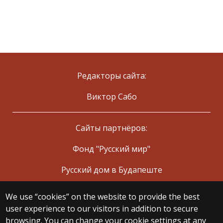
Редакторы сайта:
Виктор Сабо
Сайты партнёров:
Фонд "Русский мир"
Русский дом в Будапеште
We use “cookies” on the website to provide the best
© 2025 Eötvös Loránd University
user experience to our visitors in addition to secure
All rights reserved.
browsing. You can change your cookie settings at any
H-1053 Budapest, Egyetem tér 1–3.