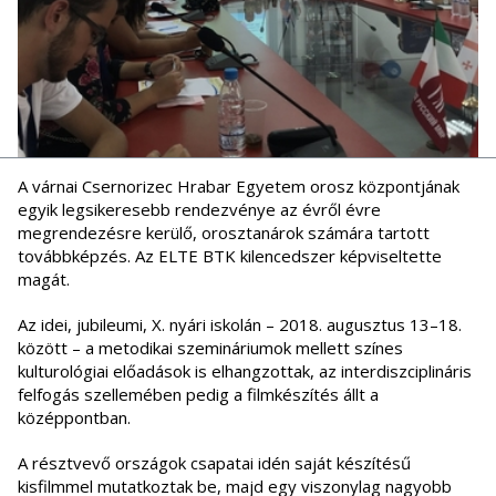
A várnai Csernorizec Hrabar Egyetem orosz központjának
egyik legsikeresebb rendezvénye az évről évre
megrendezésre kerülő, orosztanárok számára tartott
továbbképzés. Az ELTE BTK kilencedszer képviseltette
magát.
Az idei, jubileumi, X. nyári iskolán – 2018. augusztus 13–18.
között – a metodikai szemináriumok mellett színes
kulturológiai előadások is elhangzottak, az interdiszciplináris
felfogás szellemében pedig a filmkészítés állt a
középpontban.
A résztvevő országok csapatai idén saját készítésű
kisfilmmel mutatkoztak be, majd egy viszonylag nagyobb