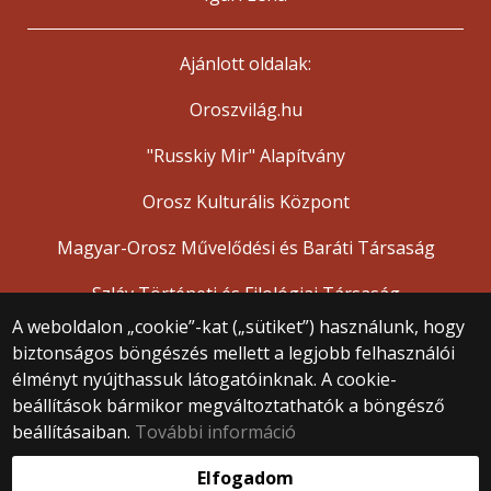
Ajánlott oldalak:
Oroszvilág.hu
"Russkiy Mir" Alapítvány
Orosz Kulturális Központ
Magyar-Orosz Művelődési és Baráti Társaság
Szláv Történeti és Filológiai Társaság
A weboldalon „cookie”-kat („sütiket”) használunk, hogy
biztonságos böngészés mellett a legjobb felhasználói
© 2025 Eötvös Loránd Tudományegyetem
élményt nyújthassuk látogatóinknak. A cookie-
Minden jog fenntartva.
beállítások bármikor megváltoztathatók a böngésző
1053 Budapest, Egyetem tér 1–3.
Központi telefonszám: +36 1 411 6500
beállításaiban.
További információ
Webfejlesztés:
Elfogadom