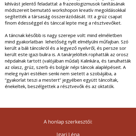
kihívást jelentő feladattal: a frazeologizmusok tanításának
módszereit bemutató workshopon kreatív megoldásokkal
segítették a társaság összerázódását. Itt a grúz csapat
finom édességgel és tánccal lepte meg a résztvevőket.
A táncnak később is nagy szerepe volt: mind elméletben
mind gyakorlatban lehetőség nyílt elmélyülni műfajban. Szó
került a báli táncokról és a legyező nyelvről, és persze sor
került este igazi bulira is. A tanárjelöltek rophatták az orosz
népdalnak tartott (valójában műdal) Kalinkára, és tanulhatták
az olasz, grúz, szerb és bolgár népi táncok alaplépéseit. A
meleg nyári estéken senki nem sietett a szobájába, a
“gyakorlat teszi a mestert” jegyében együtt táncoltak,
énekeltek, beszélgettek a résztvevők és az oktatók.
A honlap szerkesztői:
Igari Léna