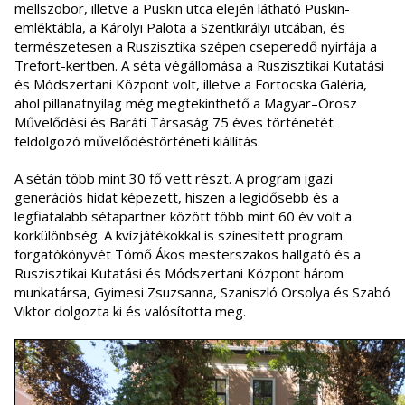
mellszobor, illetve a Puskin utca elején látható Puskin-
emléktábla, a Károlyi Palota a Szentkirályi utcában, és
természetesen a Ruszisztika szépen cseperedő nyírfája a
Trefort-kertben. A séta végállomása a Ruszisztikai Kutatási
és Módszertani Központ volt, illetve a Fortocska Galéria,
ahol pillanatnyilag még megtekinthető a Magyar–Orosz
Művelődési és Baráti Társaság 75 éves történetét
feldolgozó művelődéstörténeti kiállítás.
A sétán több mint 30 fő vett részt. A program igazi
generációs hidat képezett, hiszen a legidősebb és a
legfiatalabb sétapartner között több mint 60 év volt a
korkülönbség. A kvízjátékokkal is színesített program
forgatókönyvét Tömő Ákos mesterszakos hallgató és a
Ruszisztikai Kutatási és Módszertani Központ három
munkatársa, Gyimesi Zsuzsanna, Szaniszló Orsolya és Szabó
Viktor dolgozta ki és valósította meg.