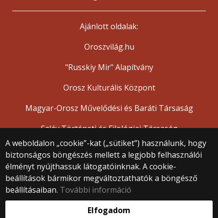
Ajánlott oldalak:
Oroszvilág.hu
"Russkiy Mir" Alapítvány
Orosz Kulturális Központ
Magyar-Orosz Művelődési és Baráti Társaság
Szláv Történeti és Filológiai Társaság
A weboldalon „cookie”-kat („sütiket”) használunk, hogy
biztonságos böngészés mellett a legjobb felhasználói
© 2025 Eötvös Loránd Tudományegyetem
élményt nyújthassuk látogatóinknak. A cookie-
Minden jog fenntartva.
beállítások bármikor megváltoztathatók a böngésző
1053 Budapest, Egyetem tér 1–3.
Központi telefonszám: +36 1 411 6500
beállításaiban.
További információ
Webfejlesztés:
Elfogadom