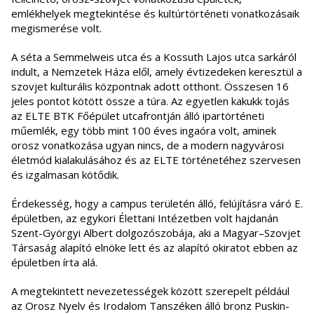
emlékhelyek megtekintése és kultúrtörténeti vonatkozásaik
megismerése volt.
A séta a Semmelweis utca és a Kossuth Lajos utca sarkáról
indult, a Nemzetek Háza elől, amely évtizedeken keresztül a
szovjet kulturális központnak adott otthont. Összesen 16
jeles pontot kötött össze a túra. Az egyetlen kakukk tojás
az ELTE BTK Főépület utcafrontján álló ipartörténeti
műemlék, egy több mint 100 éves ingaóra volt, aminek
orosz vonatkozása ugyan nincs, de a modern nagyvárosi
életmód kialakulásához és az ELTE történetéhez szervesen
és izgalmasan kötődik.
Érdekesség, hogy a campus területén álló, felújításra váró E.
épületben, az egykori Élettani Intézetben volt hajdanán
Szent-Györgyi Albert dolgozószobája, aki a Magyar–Szovjet
Társaság alapító elnöke lett és az alapító okiratot ebben az
épületben írta alá.
A megtekintett nevezetességek között szerepelt például
az Orosz Nyelv és Irodalom Tanszéken álló bronz Puskin-