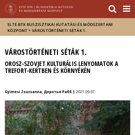
Események
ELTE a
Hírek
sajtóban
ELTE BTK RUSZISZTIKAI KUTATÁSI ÉS MÓDSZERTANI
>
KÖZPONT
VÁROSTÖRTÉNETI SÉTÁK 1.
VÁROSTÖRTÉNETI SÉTÁK 1.
OROSZ-SZOVJET KULTURÁLIS LENYOMATOK A
TREFORT-KERTBEN ÉS KÖRNYÉKÉN
Gyimesi Zsuzsanna, Доротья Рабб |
2021.09.07.