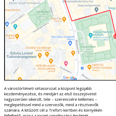
A várostörténeti sétasorozat a központ legújabb
kezdeményezése, és mindjárt az első összejövetel
nagyszerűen sikerült, tele – szerencsére kellemes –
meglepetéssel mind a szervezők, mind a résztvevők
számára. A kitűzött cél a Trefort-kertben és környékén
fellelhető, orosz-szovjet vonatkozású épületek,