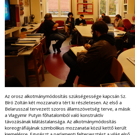
Az orosz alkotmánymódosítás szükségessége kapcsán Sz.
Bíró Zoltán két mozzanatra tért ki részletesen. Az első a
Belarusszal tervezett szoros államszövetség terve, a másik
a Vlagyimir Putyin főhatalomból való konstruktív
távozásának kilátástalansága. Az alkotmánymódosítás
koreográfiájának szimbolikus mozzanatai közül kettő került
kiemelésre. Egyrészt a parlamenti felterjesztést a világ első