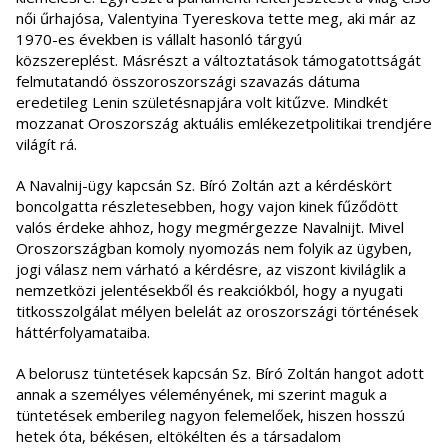
női űrhajósa, Valentyina Tyereskova tette meg, aki már az
1970-es években is vállalt hasonló tárgyú
közszereplést. Másrészt a változtatások támogatottságát
felmutatandó összoroszországi szavazás dátuma
eredetileg Lenin születésnapjára volt kitűzve. Mindkét
mozzanat Oroszország aktuális emlékezetpolitikai trendjére
világít rá.
A Navalnij-ügy kapcsán Sz. Bíró Zoltán azt a kérdéskört
boncolgatta részletesebben, hogy vajon kinek fűződött
valós érdeke ahhoz, hogy megmérgezze Navalnijt. Mivel
Oroszországban komoly nyomozás nem folyik az ügyben,
jogi válasz nem várható a kérdésre, az viszont kiviláglik a
nemzetközi jelentésekből és reakciókból, hogy a nyugati
titkosszolgálat mélyen belelát az oroszországi történések
háttérfolyamataiba.
A belorusz tüntetések kapcsán Sz. Bíró Zoltán hangot adott
annak a személyes véleményének, mi szerint maguk a
tüntetések emberileg nagyon felemelőek, hiszen hosszú
hetek óta, békésen, eltökélten és a társadalom