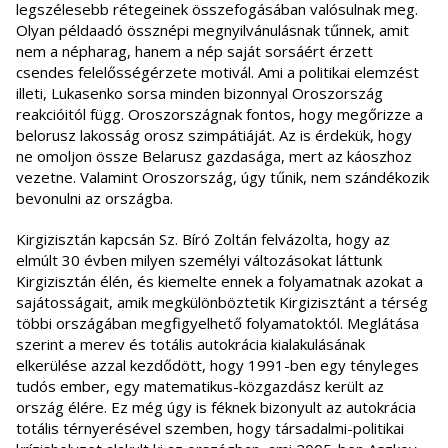
legszélesebb rétegeinek összefogásában valósulnak meg.
Olyan példaadó össznépi megnyilvánulásnak tűnnek, amit
nem a népharag, hanem a nép saját sorsáért érzett
csendes felelősségérzete motivál. Ami a politikai elemzést
illeti, Lukasenko sorsa minden bizonnyal Oroszország
reakcióitól függ. Oroszországnak fontos, hogy megőrizze a
belorusz lakosság orosz szimpátiáját. Az is érdekük, hogy
ne omoljon össze Belarusz gazdasága, mert az káoszhoz
vezetne. Valamint Oroszország, úgy tűnik, nem szándékozik
bevonulni az országba.
Kirgizisztán kapcsán Sz. Bíró Zoltán felvázolta, hogy az
elmúlt 30 évben milyen személyi változásokat láttunk
Kirgizisztán élén, és kiemelte ennek a folyamatnak azokat a
sajátosságait, amik megkülönböztetik Kirgizisztánt a térség
többi országában megfigyelhető folyamatoktól. Meglátása
szerint a merev és totális autokrácia kialakulásának
elkerülése azzal kezdődött, hogy 1991-ben egy tényleges
tudós ember, egy matematikus-közgazdász került az
ország élére. Ez még úgy is féknek bizonyult az autokrácia
totális térnyerésével szemben, hogy társadalmi-politikai