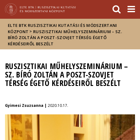
Események
ELTE a
Hírek
sajtóban
ELTE BTK RUSZISZTIKAI KUTATÁSI ÉS MÓDSZERTANI
>
KÖZPONT
RUSZISZTIKAI MŰHELYSZEMINÁRIUM – SZ.
BÍRÓ ZOLTÁN A POSZT-SZOVJET TÉRSÉG ÉGETŐ
KÉRDÉSEIRŐL BESZÉLT
RUSZISZTIKAI MŰHELYSZEMINÁRIUM –
SZ. BÍRÓ ZOLTÁN A POSZT-SZOVJET
TÉRSÉG ÉGETŐ KÉRDÉSEIRŐL BESZÉLT
Gyimesi Zsuzsanna |
2020.10.17.