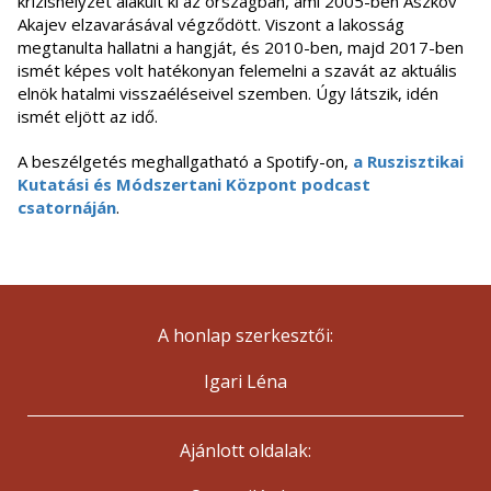
krízishelyzet alakult ki az országban, ami 2005-ben Aszkov
Akajev elzavarásával végződött. Viszont a lakosság
megtanulta hallatni a hangját, és 2010-ben, majd 2017-ben
ismét képes volt hatékonyan felemelni a szavát az aktuális
elnök hatalmi visszaéléseivel szemben. Úgy látszik, idén
ismét eljött az idő.
A beszélgetés meghallgatható a Spotify-on,
a Ruszisztikai
Kutatási és Módszertani Központ podcast
csatornáján
.
A honlap szerkesztői:
Igari Léna
Ajánlott oldalak: