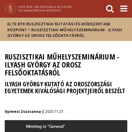
Események
ELTE a
Hírek
sajtóban
ELTE BTK RUSZISZTIKAI KUTATÁSI ÉS MÓDSZERTANI
>
KÖZPONT
RUSZISZTIKAI MŰHELYSZEMINÁRIUM - ILYASH
GYÖRGY AZ OROSZ FELSŐOKTATÁSRÓL
RUSZISZTIKAI MŰHELYSZEMINÁRIUM -
ILYASH GYÖRGY AZ OROSZ
FELSŐOKTATÁSRÓL
ILYASH GYÖRGY KUTATÓ AZ OROSZORSZÁGI
EGYETEMEK KIVÁLÓSÁGI PROJEKTJEIRŐL BESZÉLT
Gyimesi Zsuzsanna |
2020.11.27.