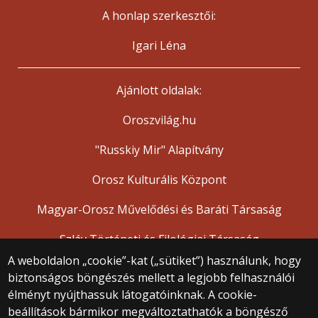
A honlap szerkesztői:
Igari Léna
Ajánlott oldalak:
Oroszvilág.hu
"Russkiy Mir" Alapítvány
Orosz Kulturális Központ
Magyar-Orosz Művelődési és Baráti Társaság
Szláv Történeti és Filológiai Társaság
A weboldalon „cookie”-kat („sütiket”) használunk, hogy
biztonságos böngészés mellett a legjobb felhasználói
© 2025 Eötvös Loránd Tudományegyetem
élményt nyújthassuk látogatóinknak. A cookie-
Minden jog fenntartva.
beállítások bármikor megváltoztathatók a böngésző
1053 Budapest, Egyetem tér 1–3.