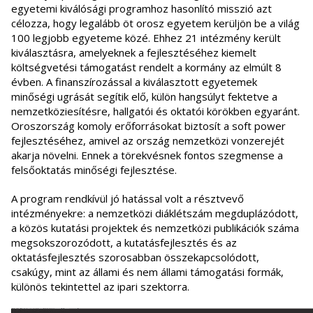
egyetemi kiválósági programhoz hasonlító misszió azt
célozza, hogy legalább öt orosz egyetem kerüljön be a világ
100 legjobb egyeteme közé. Ehhez 21 intézmény került
kiválasztásra, amelyeknek a fejlesztéséhez kiemelt
költségvetési támogatást rendelt a kormány az elmúlt 8
évben. A finanszírozással a kiválasztott egyetemek
minőségi ugrását segítik elő, külön hangsúlyt fektetve a
nemzetköziesítésre, hallgatói és oktatói körökben egyaránt.
Oroszország komoly erőforrásokat biztosít a soft power
fejlesztéséhez, amivel az ország nemzetközi vonzerejét
akarja növelni. Ennek a törekvésnek fontos szegmense a
felsőoktatás minőségi fejlesztése.
A program rendkívül jó hatással volt a résztvevő
intézményekre: a nemzetközi diáklétszám megduplázódott,
a közös kutatási projektek és nemzetközi publikációk száma
megsokszorozódott, a kutatásfejlesztés és az
oktatásfejlesztés szorosabban összekapcsolódott,
csakúgy, mint az állami és nem állami támogatási formák,
különös tekintettel az ipari szektorra.