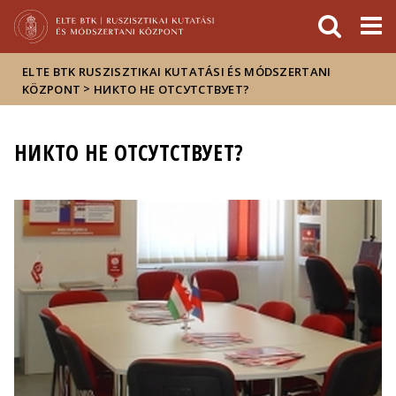
Események
ELTE a
Hírek
sajtóban
ELTE BTK RUSZISZTIKAI KUTATÁSI ÉS MÓDSZERTANI
>
KÖZPONT
НИКТО НЕ ОТСУТСТВУЕТ?
НИКТО НЕ ОТСУТСТВУЕТ?