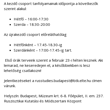
A kezdő csoport tanfolyamainak időpontja a következők
szerint alakul:
Hétfő – 16:00-17:30
Szerda – 18:30-20:00
Az újrakezdő csoport előreláthatólag
Hétfőnként – 17.45-18.30-ig
Szerdánként – 17:00-17.45-ig tart.
Első órák terveink szerint a február 23-i héten lesznek. Aki
lemarad, ne keseredejen el, a későbbiekben is lesz
lehetőség csatlakozni!
Jelentkezéseket a russtudies.budapest@btk.elte.hu címen
várunk.
Helyszín: Budapest, Múzeum krt. 6-8. Főépület, II. em. 237.
Ruszisztikai Kutatási és Módszertani Központ