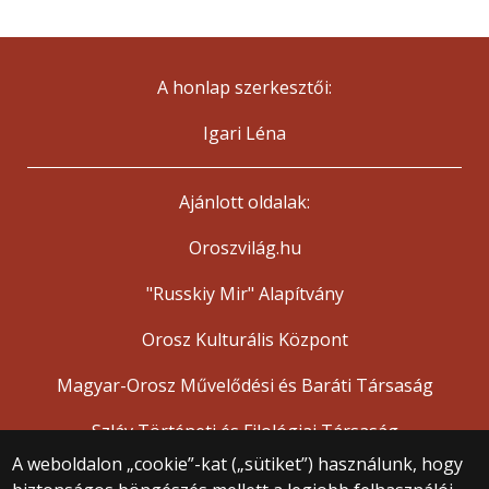
A honlap szerkesztői:
Igari Léna
Ajánlott oldalak:
Oroszvilág.hu
"Russkiy Mir" Alapítvány
Orosz Kulturális Központ
Magyar-Orosz Művelődési és Baráti Társaság
Szláv Történeti és Filológiai Társaság
A weboldalon „cookie”-kat („sütiket”) használunk, hogy