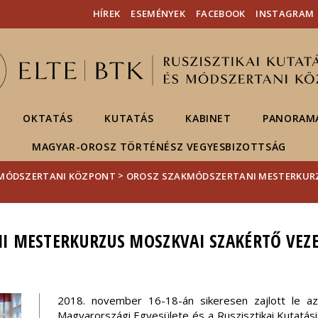
Események
ELTE a
Hírek
HÍREK
ESEMÉNYEK
FACEBOOK
INSTAGRAM
sajtóban
OKTATÁS
KUTATÁS
KABINET
PANORAMA
MAGYAR-OROSZ TÖRTÉNÉSZ VEGYESBIZOTTSÁG
>
S MÓDSZERTANI KÖZPONT
OROSZ SZAKMÓDSZERTANI MESTERKUR
I MESTERKURZUS MOSZKVAI SZAKÉRTŐ VEZE
2018. november 16-18-án sikeresen zajlott le a
Magyarországi Egyesülete és a Ruszisztikai Kutatás