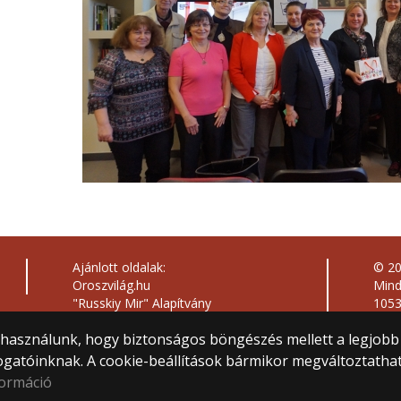
Ajánlott oldalak:
© 2
Oroszvilág.hu
Mind
"Russkiy Mir" Alapítvány
1053
Orosz Kulturális Központ
Közp
) használunk, hogy biztonságos böngészés mellett a legjobb
Magyar-Orosz Művelődési és Baráti
Webf
Társaság
ogatóinknak. A cookie-beállítások bármikor megváltoztatha
Szláv Történeti és Filológiai Társaság
formáció