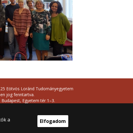
025 Eötvös Loránd Tudományegyetem
en jog fenntartva.
 Budapest, Egyetem tér 1–3.
onti telefonszám: +36 1 411 6500
ejlesztés:
tók a
Elfogadom