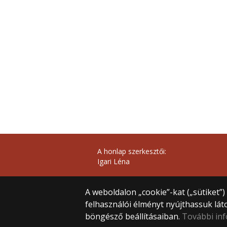
A honlap szerkesztői:
Igari Léna
A weboldalon „cookie”-kat („sütiket”
felhasználói élményt nyújthassuk lát
böngésző beállításaiban.
További in