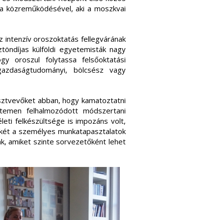
ta közreműködésével, aki a moszkvai
intenzív oroszoktatás fellegvárának
töndíjas külföldi egyetemisták nagy
gy oroszul folytassa felsőoktatási
zgazdaságtudományi, bölcsész vagy
sztvevőket abban, hogy kamatoztatni
temen felhalmozódott módszertani
leti felkészültsége is impozáns volt,
ékét a személyes munkatapasztalatok
, amiket szinte sorvezetőként lehet