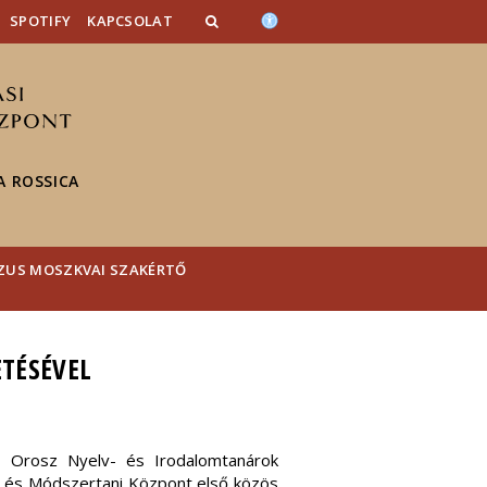
SPOTIFY
KAPCSOLAT
 ROSSICA
ZUS MOSZKVAI SZAKÉRTŐ
TÉSÉVEL
z Orosz Nyelv- és Irodalomtanárok
i és Módszertani Központ első közös