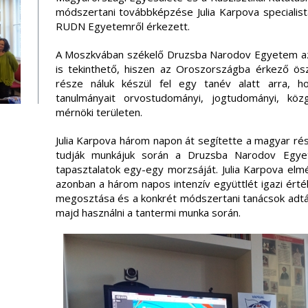
módszertani továbbképzése Julia Karpova specialis
RUDN Egyetemről érkezett.
A Moszkvában székelő Druzsba Narodov Egyetem az 
is tekinthető, hiszen az Oroszországba érkező ösz
része náluk készül fel egy tanév alatt arra, ho
tanulmányait orvostudományi, jogtudományi, kö
mérnöki területen.
Julia Karpova három napon át segítette a magyar ré
tudják munkájuk során a Druzsba Narodov Egye
tapasztalatok egy-egy morzsáját. Julia Karpova elmé
azonban a három napos intenzív együttlét igazi ért
megosztása és a konkrét módszertani tanácsok adták
majd használni a tantermi munka során.