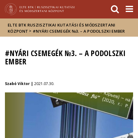
Események
ELTE a
Hírek
sajtóban
ELTE BTK RUSZISZTIKAI KUTATÁSI ÉS MÓDSZERTANI
>
KÖZPONT
#NYÁRI CSEMEGÉK №3. – A PODOLSZKI EMBER
#NYÁRI CSEMEGÉK №3. – A PODOLSZKI
EMBER
Szabó Viktor |
2021.07.30.