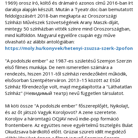
1969) orosz író, költő és drámaíró azonos című 2016-ban írt
darabja alapján készült. Miután a Tyeatr.doc-ban bemutatott
feldolgozásért 2018-ban megkapta az Oroszországi
Színházi Művészek Szövetségének Arany Maszk-díját,
mintegy 50 színházban vitték színre mind Oroszországban,
mind külföldön. Magyarul egyelőre csupán egy műve
olvasható az alábbi antológiában:
https://moly.hu/konyvek/hetenyi-zsuzsa-szerk-2pofon
"A podolszki ember" az 1987-es születésű Szemjon Szerzin
első filmes munkája. De nem ismeretlen számára a
rendezés, hiszen 2011-től színházi rendezőként működik,
elsősorban Szentpéterváron. 2013–15 között az Etűd
Színház főrendezője volt, majd megalapította a "Láthatatlan
Színház" (Невидимый театр) nevű független társulatot.
Mi köti össze "A podolszki ember" főszereplőjét, Nyikolajt,
és az őt játszó Vagyik Koroljovot? A zene szeretete.
Koroljov a háromtagú OQJAV nevű indie-pop formáció
frontembere. Az együttes neve egyértelmű tisztelgés Bulat
Okudzsava bárdköltő előtt. Grúziai szüreti idillt megidéző