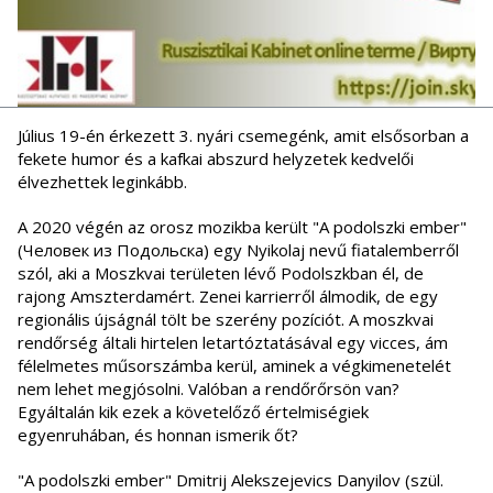
Július 19-én érkezett 3. nyári csemegénk, amit elsősorban a
fekete humor és a kafkai abszurd helyzetek kedvelői
élvezhettek leginkább.
A 2020 végén az orosz mozikba került "A podolszki ember"
(Человек из Подольска) egy Nyikolaj nevű fiatalemberről
szól, aki a Moszkvai területen lévő Podolszkban él, de
rajong Amszterdamért. Zenei karrierről álmodik, de egy
regionális újságnál tölt be szerény pozíciót. A moszkvai
rendőrség általi hirtelen letartóztatásával egy vicces, ám
félelmetes műsorszámba kerül, aminek a végkimenetelét
nem lehet megjósolni. Valóban a rendőrőrsön van?
Egyáltalán kik ezek a követelőző értelmiségiek
egyenruhában, és honnan ismerik őt?
"A podolszki ember" Dmitrij Alekszejevics Danyilov (szül.