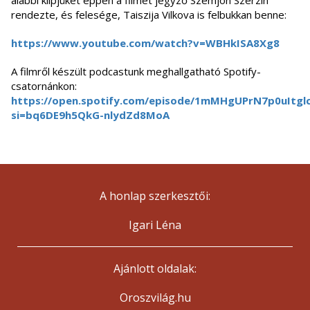
alábbi klipjüket éppen a filmet jegyző Szemjon Szerzin
rendezte, és felesége, Taiszija Vilkova is felbukkan benne:
https://www.youtube.com/watch?v=WBHkISA8Xg8
A filmről készült podcastunk meghallgatható Spotify-
csatornánkon:
https://open.spotify.com/episode/1mMHgUPrN7p0uItgl
si=bq6DE9h5QkG-nlydZd8MoA
A honlap szerkesztői:
Igari Léna
Ajánlott oldalak:
Oroszvilág.hu