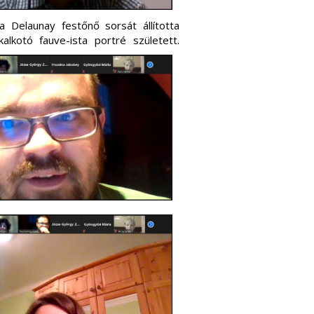
ia Delaunay festőnő sorsát állította
alkotó fauve-ista portré született.