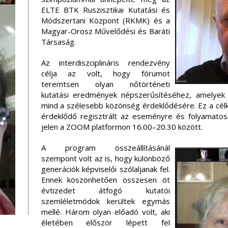
ELTE BTK Ruszisztikai Kutatási és
Módszertani Központ (RKMK) és a
Magyar-Orosz Művelődési és Baráti
Társaság.
Az interdiszciplináris rendezvény
célja az volt, hogy fórumot
teremtsen olyan nőtörténeti
kutatási eredmények népszerűsítéséhez, amelyek
mind a szélesebb közönség érdeklődésére. Ez a célki
érdeklődő regisztrált az eseményre és folyamatos
jelen a ZOOM platformon 16.00–20.30 között.
A program összeállításánál
szempont volt az is, hogy különböző
generációk képviselői szólaljanak fel.
Ennek köszönhetően összesen öt
évtizedet átfogó kutatói
szemléletmódok kerültek egymás
mellé. Három olyan előadó volt, aki
életében először lépett fel