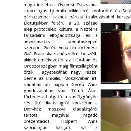
maga idejében. Gyimesi Zsuzsanna
kuturológus Ljudmila Vilkina író, műfordító és Son
párhuzamba, akiknek párizsi találkozásából korszak
Életútjukban feltárul a 20. század
eleji protoceleb kultúra, a hisztéria
társadalmi elfogadottsága és a
névválasztás identitásképző
szerepe. Geréb Anna filmtörténész
Gaál Franciska színésznőről beszélt,
akinek emlékezetét az USA-ban és
Oroszországban máig filmcsillagként
őrzik.
Hagyatékának nagy része,
benne az unikális, Moszkvában írt,
kiadatlan úti naplója Geréb Anna
gondozásában van. Tömő Ákos
történész hallgató a vasfüggönyön
rést ütő divatvilágról, konkrétan a
Dior-ház moszkvai diadalútjáról
tartott magával ragadó
prezentációt. Holpert Anna
szociológus hallgató azt a