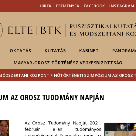
Események
ELTE a
Hírek
HÍREK
ESEMÉNYEK
FACEBOOK
INSTAGRAM
sajtóban
OKTATÁS
KUTATÁS
KABINET
PANORAMA
MAGYAR-OROSZ TÖRTÉNÉSZ VEGYESBIZOTTSÁG
>
S MÓDSZERTANI KÖZPONT
NŐTÖRTÉNETI SZIMPÓZIUM AZ OROSZ
UM AZ OROSZ TUDOMÁNY NAPJÁN
Az Orosz Tudomány Napját 2021.
február 8-án tudományos
szimpóziummal ünnepelte meg az