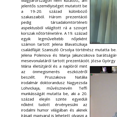
Magyarországon nem kutatott, ám
jelentős személyiséget mutatott be
a 19-20. század különböző
szakaszaiból. Három prezentáció
pedig társadalomtörténeti
aspektusból világított rá a szovjet
korszak nőtörténetére. A 19. század
egyik legműveltebb nőjeként
számon tartott Jelena Blavatszkaja
családfáját Szaniszló Orsolya történész mutatta be.
Jelena Polenova és Marija Jakuncsikova barátságá
mesevonulatáról tartott prezentációt.
Józsa György 
Mária életútjáról és a naplóról mint
az önmegismerés eszközéről
beszélt. Pruszakova Natália
irodalmár doktorandusz Nagyezsda
Lohvickaja, művésznevén Teffi
munkásságát mutatta be, aki a 20.
század elején szinte egyedüli
nőként tudott érvényesülni az
irodalmi humor világában és akinek
írásait magyarul is lehetett olvasni a