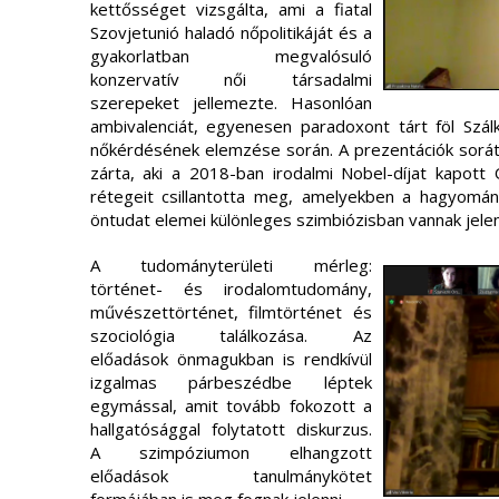
kettősséget vizsgálta, ami a fiatal
Szovjetunió haladó nőpolitikáját és a
gyakorlatban megvalósuló
konzervatív női társadalmi
szerepeket jellemezte. Hasonlóan
ambivalenciát, egyenesen paradoxont tárt föl Szál
nőkérdésének elemzése során. A prezentációk sorát 
zárta, aki a 2018-ban irodalmi Nobel-díjat kapott
rétegeit csillantotta meg, amelyekben a hagyomá
öntudat elemei különleges szimbiózisban vannak jelen
A tudományterületi mérleg:
történet- és irodalomtudomány,
művészettörténet, filmtörténet és
szociológia találkozása. Az
előadások önmagukban is rendkívül
izgalmas párbeszédbe léptek
egymással, amit tovább fokozott a
hallgatósággal folytatott diskurzus.
A szimpóziumon elhangzott
előadások tanulmánykötet