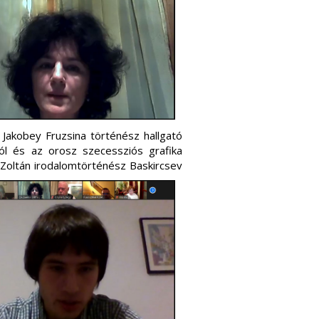
 Jakobey Fruzsina történész hallgató
ról és az orosz szecessziós grafika
Zoltán irodalomtörténész Baskircsev