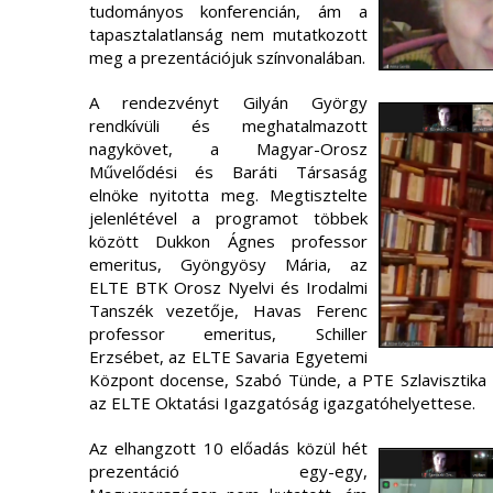
tudományos konferencián, ám a
tapasztalatlanság nem mutatkozott
meg a prezentációjuk színvonalában.
A rendezvényt Gilyán György
rendkívüli és meghatalmazott
nagykövet, a Magyar-Orosz
Művelődési és Baráti Társaság
elnöke nyitotta meg. Megtisztelte
jelenlétével a programot többek
között Dukkon Ágnes professor
emeritus, Gyöngyösy Mária, az
ELTE BTK Orosz Nyelvi és Irodalmi
Tanszék vezetője, Havas Ferenc
professor emeritus, Schiller
Erzsébet, az ELTE Savaria Egyetemi
Központ docense, Szabó Tünde, a PTE Szlavisztika 
az ELTE Oktatási Igazgatóság igazgatóhelyettese.
Az elhangzott 10 előadás közül hét
prezentáció egy-egy,