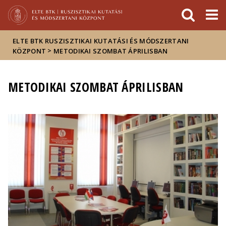
Események
ELTE a
Hírek
sajtóban
ELTE BTK RUSZISZTIKAI KUTATÁSI ÉS MÓDSZERTANI
>
KÖZPONT
METODIKAI SZOMBAT ÁPRILISBAN
METODIKAI SZOMBAT ÁPRILISBAN