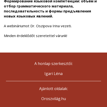
Формирование языковой компетенции: объём и
отбор грамматического материала,
последовательность и формы предъявления
новых языковых явлений.
A webináriumot Dr. Oszipova Irina vezeti.
Minden érdeklődőt szeretettel várunk!
A honlap szerkesztői:
Igari Léna
Ajánlott oldalak:
Oroszvilág.hu