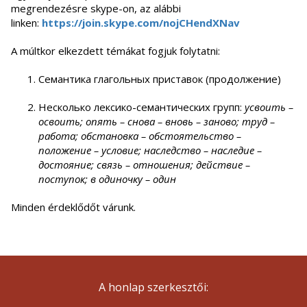
megrendezésre skype-on, az alábbi
linken:
https://join.skype.com/
nojCHendXNav
A múltkor elkezdett témákat fogjuk folytatni:
Семантика глагольных приставок (продолжение)
Несколько лексико-семантических групп:
усвоить –
освоить; опять – снова – вновь – заново; труд –
работа; обстановка – обстоятельство –
положение – условие; наследство – наследие –
достояние; связь – отношения; действие –
поступок; в одиночку – один
Minden érdeklődőt várunk.
A honlap szerkesztői: