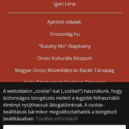
Igari Léna
Ajánlott oldalak:
Oroszvilág.hu
"Russkiy Mir" Alapítvány
Orosz Kulturális Központ
Magyar-Orosz Művelődési és Baráti Társaság
Szláv Történeti és Filológiai Társaság
A weboldalon „cookie”-kat („sütiket”) használunk, hogy
biztonságos böngészés mellett a legjobb felhasználói
© 2025 Eötvös Loránd Tudományegyetem
élményt nyújthassuk látogatóinknak. A cookie-
Minden jog fenntartva.
beállítások bármikor megváltoztathatók a böngésző
1053 Budapest, Egyetem tér 1–3.
Központi telefonszám: +36 1 411 6500
beállításaiban.
További információ
Webfejlesztés: