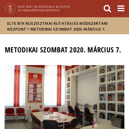
Események
ELTE a
Hírek
sajtóban
ELTE BTK RUSZISZTIKAI KUTATÁSI ÉS MÓDSZERTANI
>
KÖZPONT
METODIKAI SZOMBAT 2020. MÁRCIUS 7.
METODIKAI SZOMBAT 2020. MÁRCIUS 7.