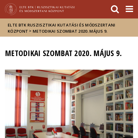
Események
ELTE a
Hírek
sajtóban
ELTE BTK RUSZISZTIKAI KUTATÁSI ÉS MÓDSZERTANI
>
KÖZPONT
METODIKAI SZOMBAT 2020. MÁJUS 9.
METODIKAI SZOMBAT 2020. MÁJUS 9.