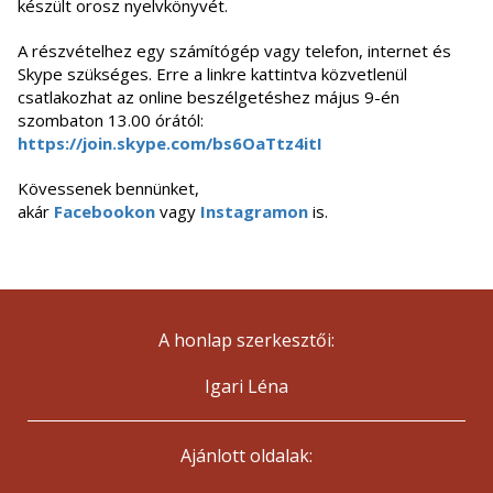
készült orosz nyelvkönyvét.
A részvételhez egy számítógép vagy telefon, internet és
Skype szükséges. Erre a linkre kattintva közvetlenül
csatlakozhat az online beszélgetéshez május 9-én
szombaton 13.00 órától:
https://join.skype.com/bs6OaTtz4itI
Kövessenek bennünket,
akár
Facebookon
vagy
Instagramon
is.
A honlap szerkesztői:
Igari Léna
Ajánlott oldalak: