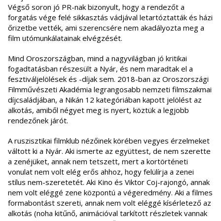
Végső soron jó PR-nak bizonyult, hogy a rendezőt a
forgatás vége felé sikkasztás vádjával letartóztatták és házi
őrizetbe vették, ami szerencsére nem akadályozta meg a
film utómunkálatainak elvégzését.
Mind Oroszországban, mind a nagyvilágban jó kritikai
fogadtatásban részesült a Nyár, és nem maradtak el a
fesztiváljelölések és -díjak sem. 2018-ban az Oroszországi
Filmművészeti Akadémia legrangosabb nemzeti filmszakmai
díjcsaládjában, a Nikán 12 kategóriában kapott jelölést az
alkotás, amiből négyet meg is nyert, köztük a legjobb
rendezőnek járót.
A ruszisztikai filmklub nézőinek körében vegyes érzelmeket
váltott ki a Nyár. Aki ismerte az együttest, de nem szerette
a zenéjüket, annak nem tetszett, mert a kortörténeti
vonulat nem volt elég erős ahhoz, hogy felülírja a zenei
stílus nem-szeretetét. Aki Kino és Viktor Coj-rajongó, annak
nem volt eléggé zene központú a végeredmény. Aki a filmes
formabontást szereti, annak nem volt eléggé kísérletező az
alkotás (noha kitűnő, animációval tarkított részletek vannak