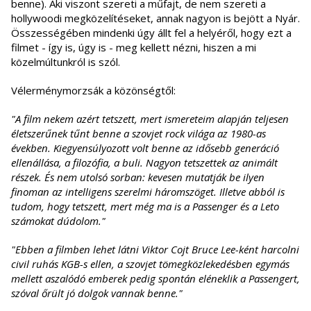
benne). Aki viszont szereti a műfajt, de nem szereti a
hollywoodi megközelítéseket, annak nagyon is bejött a Nyár.
Összességében mindenki úgy állt fel a helyéről, hogy ezt a
filmet - így is, úgy is - meg kellett nézni, hiszen a mi
közelmúltunkról is szól.
Vélerménymorzsák a közönségtől:
"A film nekem azért tetszett, mert ismereteim alapján teljesen
életszerűnek tűnt benne a szovjet rock világa az 1980-as
években. Kiegyensúlyozott volt benne az idősebb generáció
ellenállása, a filozófia, a buli. Nagyon tetszettek az animált
részek. És nem utolsó sorban: kevesen mutatják be ilyen
finoman az intelligens szerelmi háromszöget. Illetve abból is
tudom, hogy tetszett, mert még ma is a Passenger és a Leto
számokat dúdolom."
"Ebben a filmben lehet látni Viktor Cojt Bruce Lee-ként harcolni
civil ruhás KGB-s ellen, a szovjet tömegközlekedésben egymás
mellett aszalódó emberek pedig spontán eléneklik a Passengert,
szóval őrült jó dolgok vannak benne."