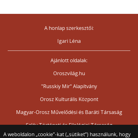
A honlap szerkesztői:
Igari Léna
Ajánlott oldalak:
Oroszvilág.hu
"Russkiy Mir" Alapítvány
Orosz Kulturális Központ
Magyar-Orosz Művelődési és Baráti Társaság
Szláv Történeti és Filológiai Társaság
A weboldalon „cookie”-kat („sütiket”) használunk, hogy