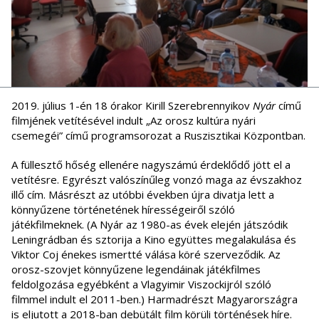
2019. július 1-én 18 órakor Kirill Szerebrennyikov
Nyár
című
filmjének vetítésével indult „Az orosz kultúra nyári
csemegéi” című programsorozat a Ruszisztikai Központban.
A füllesztő hőség ellenére nagyszámú érdeklődő jött el a
vetítésre. Egyrészt valószínűleg vonzó maga az évszakhoz
illő cím. Másrészt az utóbbi években újra divatja lett a
könnyűzene történetének hírességeiről szóló
játékfilmeknek. (A Nyár az 1980-as évek elején játszódik
Leningrádban és sztorija a Kino együttes megalakulása és
Viktor Coj énekes ismertté válása köré szerveződik. Az
orosz-szovjet könnyűzene legendáinak játékfilmes
feldolgozása egyébként a Vlagyimir Viszockijról szóló
filmmel indult el 2011-ben.) Harmadrészt Magyarországra
is eljutott a 2018-ban debütált film körüli történések híre.