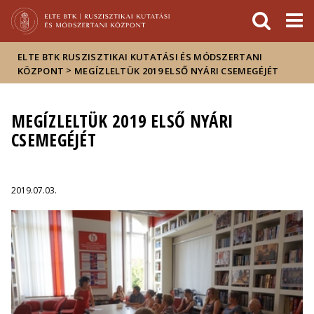
Események
ELTE a
Hírek
sajtóban
ELTE BTK RUSZISZTIKAI KUTATÁSI ÉS MÓDSZERTANI
>
KÖZPONT
MEGÍZLELTÜK 2019 ELSŐ NYÁRI CSEMEGÉJÉT
MEGÍZLELTÜK 2019 ELSŐ NYÁRI
CSEMEGÉJÉT
2019.07.03.