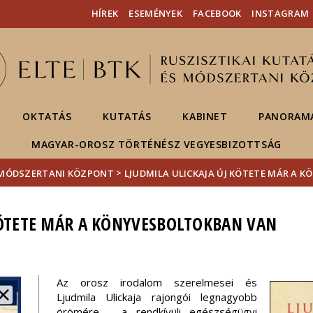
Események
ELTE a
Hírek
HÍREK
ESEMÉNYEK
FACEBOOK
INSTAGRAM
sajtóban
OKTATÁS
KUTATÁS
KABINET
PANORAMA
MAGYAR-OROSZ TÖRTÉNÉSZ VEGYESBIZOTTSÁG
>
S MÓDSZERTANI KÖZPONT
LJUDMILA ULICKAJA ÚJ KÖTETE MÁR A 
KÖTETE MÁR A KÖNYVESBOLTOKBAN VAN
Az orosz irodalom szerelmesei és
Ljudmila Ulickaja rajongói legnagyobb
örömére – a rendkívüli egészségügyi