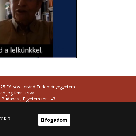
025 Eötvös Loránd Tudományegyetem
en jog fenntartva.
 Budapest, Egyetem tér 1–3.
onti telefonszám: +36 1 411 6500
ejlesztés:
tók a
Elfogadom