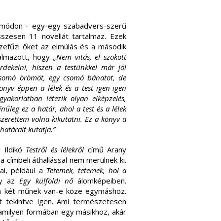
an módon - egy-egy szabadvers-szerű
sszesen 11 novellát tartalmaz. Ezek
efűzi őket az elmúlás és a második
galmazott, hogy
„Nem vitás, el szokott
rdekelni, hiszen a testünkkel már jól
csomó örömöt, egy csomó bánatot, de
önyv éppen a lélek és a test igen-igen
gyakorlatban létezik olyan elképzelés,
nűleg ez a határ, ahol a test és a lélek
szerettem volna kikutatni. Ez a könyv a
határait kutatja.”
 Ildikó
Testről és lélekről
című Arany
 címbeli áthallással nem merülnek ki.
ai, például a
Tetemek, tetemek, hol a
gy az
Egy külföldi nő
álomképeiben.
y a két műnek van-e köze egymáshoz.
t tekintve igen. Ami természetesen
amilyen formában egy másikhoz, akár