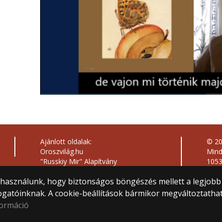
Ajánlott oldalak:
© 2
Oroszvilág.hu
Mind
"Russkiy Mir" Alapítvány
1053
Orosz Kulturális Központ
Közp
) használunk, hogy biztonságos böngészés mellett a legjobb
Magyar-Orosz Művelődési és Baráti
Webf
Társaság
ogatóinknak. A cookie-beállítások bármikor megváltoztatha
Szláv Történeti és Filológiai Társaság
formáció