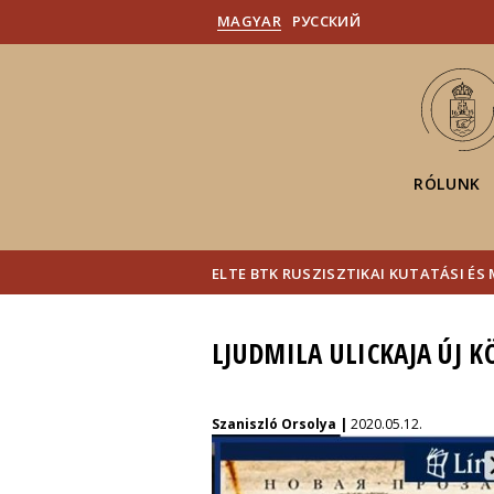
MAGYAR
PУССКИЙ
RÓLUNK
ELTE BTK RUSZISZTIKAI KUTATÁSI É
LJUDMILA ULICKAJA ÚJ 
Szaniszló Orsolya |
2020.05.12.