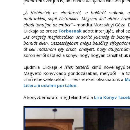
jelenetek szintjén is, ám ennek valójában nincsen jel
„A történetek az elmúlásról, a halálról szólnak,
múltunkkal, saját életünkkel. Mégsem kell ahhoz érint
ebből tanuljon az ember” –
mondta Morcsányi Géza. Ez
Ulickaja az orosz
Forbesnak
adott interjúját, ahol a
„Az öregség meglehetősen undorító jelenség és bizonyos
bomlás ellen. Összességében mégis belsőleg elfogadom 
át kell másznom egy árkot, ahelyett, hogy átugornám
soron erről szól ez a könyv, hogy hogyan tanulhatjuk 
Ljudmila Ulickaja
A lélek testéről
című novellagyűjt
Magvető Könyvkiadó gondozásában, melyből – a
Sz
című elbeszélésekből – részleteket olvashatunk a
Ma
Litera irodalmi portálon
.
A könyvbemutató megtekinthető a
Líra Könyv face