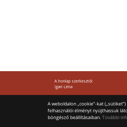
A honlap szerkesztői:
Igari Léna
A weboldalon „cookie”-kat („sütiket”
felhasználói élményt nyújthassuk lát
böngésző beállításaiban.
További in