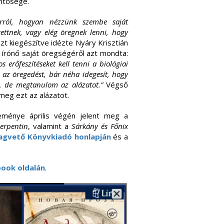
entősége.
 arról, hogyan nézzünk szembe saját
ettnek, vagy elég öregnek lenni, hogy
t kiegészítve idézte Nyáry Krisztián
z írónő saját öregségéről azt mondta:
 erőfeszítéseket kell tenni a biológiai
az öregedést, bár néha idegesít, hogy
, de megtanulom az alázatot.”
Végső
meg ezt az alázatot.
eménye április végén jelent meg a
erpentin
, valamint a
Sárkány és Főnix
gvető Könyvkiadó honlapján
és a
book oldalán
.