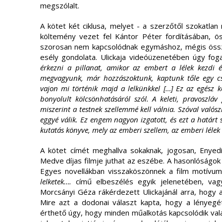
megszólalt.
A kötet két ciklusa, melyet - a szerzőtől szokatl
költemény vezet fel Kántor Péter fordításában, ö
szorosan nem kapcsolódnak egymáshoz, mégis össz
esély gondolata. Ulickaja videóüzenetében úgy fo
érkezni a pillanat, amikor az embert a lélek kezdi é
megvagyunk, már hozzászoktunk, kaptunk tőle egy 
vajon mi történik majd a lelkünkkel
[…
] Ez az egész k
bonyolult kölcsönhatásáról szól. A keleti, pravoszláv 
miszerint a testnek szellemmé kell válnia. Szóval valószí
eggyé válik. Ez engem nagyon izgatott, és ezt a határt 
kutatás könyve, mely az emberi szellem, az emberi lélek 
A kötet címét meghallva sokaknak, jogosan, Enyedi
Medve díjas filmje juthat az eszébe. A hasonlóságok a
Egyes novellákban visszaköszönnek a film motívum
lelketek….
című elbeszélés egyik jelenetében, va
Morcsányi Géza rákérdezett Ulickajánál arra, hog
Mire azt a dodonai választ kapta, hogy a lényegé
érthető úgy, hogy minden műalkotás kapcsolódik val