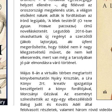
helyzet ellenére –, alig félévvel az
oroszországi megjelenés után, a világon
elsőként nálunk adták ki fordításban az
írónő legújabb, ’A lélek testéről’ (О теле
души. Новые рассказы) című
novelláskötetét. Legutóbb 2016-ban
olvashattunk új regényt a szerzőtől
(Jákob lajtorjája), aki újfent
megerősítette, hogy többé nem ír nagy
lélegzetvételű művet, de nem kell
elkeseredni, mert van még a tarsolyában
jó pár elmondásra váró történet.
Május 8-án a virtuális térben megtartott
könyvbemutatón Nyáry Krisztián, a Líra
Könyv Zrt. kreatív igazgatója
beszélgetett a könyv fordítójával,
Morcsányi Gézával. Az eseményt
színesítették az egy-egy elbeszélésből
Balog Judit és Kováts Adél által
felolvasott részletek, valamint három rövid videób