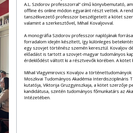
A.L. Szidorov professzorral” című könyvbemutató, a
offline és online módon egyaránt részt vettek. A ren
tanszékvezető professzor beszélgetett a kötet szerző
valamint a szerkesztővel, Mihail Kovaljovval.
A monográfia Szidorov professzor naplójának forrása
forradalom idején készített, így különleges betekint
egy szovjet történész szemén keresztül. Kovaljov d
előadást is tartott a szovjet-magyar tudományos kap
érdeklődést váltott ki a résztvevők körében. A köte
Mihail Vlagyimirovics Kovaljov a történettudományok
Moszkvai Tudományos Akadémia Interdiszciplináris 
kutatója, Viktorija Gruzgyinszkaja, a kötet szerzője
kandidátusa, szintén tudományos főmunkatárs az Ak
Intézetében.