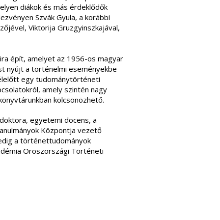
melyen diákok és más érdeklődők
dezvényen Szvák Gyula, a korábbi
jével, Viktorija Gruzgyinszkajával,
ira épít, amelyet az 1956-os magyar
ést nyújt a történelmi eseményekbe
élelőtt egy tudománytörténeti
csolatokról, amely szintén nagy
t könyvtárunkban kölcsönözhető.
 doktora, egyetemi docens, a
Tanulmányok Központja vezető
 pedig a történettudományok
adémia Oroszországi Történeti