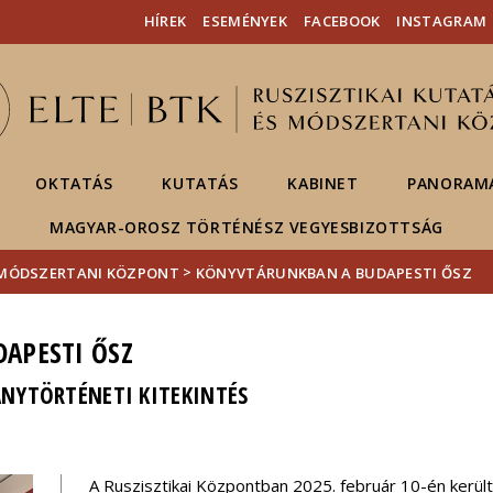
Események
ELTE a
Hírek
HÍREK
ESEMÉNYEK
FACEBOOK
INSTAGRAM
sajtóban
OKTATÁS
KUTATÁS
KABINET
PANORAMA
MAGYAR-OROSZ TÖRTÉNÉSZ VEGYESBIZOTTSÁG
>
S MÓDSZERTANI KÖZPONT
KÖNYVTÁRUNKBAN A BUDAPESTI ŐSZ
APESTI ŐSZ
NYTÖRTÉNETI KITEKINTÉS
A Ruszisztikai Központban 2025. február 10-én kerü