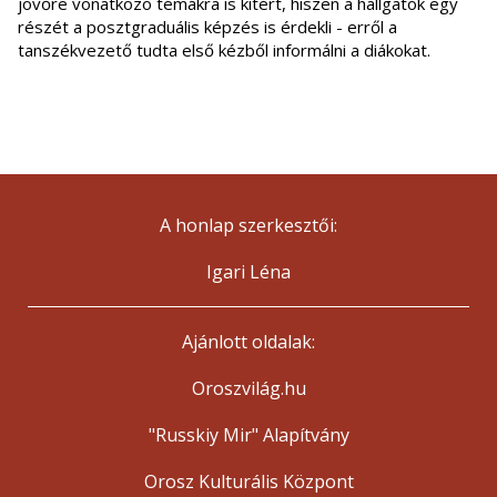
jövőre vonatkozó témákra is kitért, hiszen a hallgatók egy
részét a posztgraduális képzés is érdekli - erről a
tanszékvezető tudta első kézből informálni a diákokat.
A honlap szerkesztői:
Igari Léna
Ajánlott oldalak:
Oroszvilág.hu
"Russkiy Mir" Alapítvány
Orosz Kulturális Központ