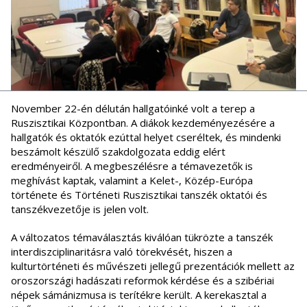
November 22-én délután hallgatóinké volt a terep a
Ruszisztikai Központban. A diákok kezdeményezésére a
hallgatók és oktatók ezúttal helyet cseréltek, és mindenki
beszámolt készülő szakdolgozata eddig elért
eredményeiről. A megbeszélésre a témavezetők is
meghívást kaptak, valamint a Kelet-, Közép-Európa
története és Történeti Ruszisztikai tanszék oktatói és
tanszékvezetője is jelen volt.
A változatos témaválasztás kiválóan tükrözte a tanszék
interdiszciplinaritásra való törekvését, hiszen a
kulturtörténeti és művészeti jellegű prezentációk mellett az
oroszországi hadászati reformok kérdése és a szibériai
népek sámánizmusa is terítékre került. A kerekasztal a