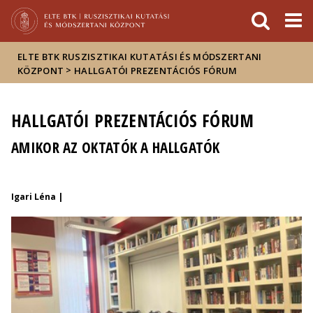
Események
ELTE a
Hírek
sajtóban
ELTE BTK RUSZISZTIKAI KUTATÁSI ÉS MÓDSZERTANI
>
KÖZPONT
HALLGATÓI PREZENTÁCIÓS FÓRUM
HALLGATÓI PREZENTÁCIÓS FÓRUM
AMIKOR AZ OKTATÓK A HALLGATÓK
Igari Léna |