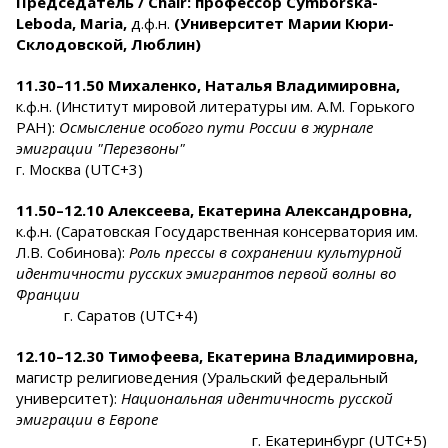
Председатель / Chair:
профессор
Cymborska-
Leboda, Maria,
д.ф.н.
(Университет Марии Кюри-
Склодовской, Люблин)
11.
30
–11.50
Михаленко, Наталья Владимировна,
к.ф.н. (Институт мировой литературы им. А.М. Горького
РАН):
Осмысление особого пути России в журнале
эмиграции "Перезвоны"
г. Москва (UTC+3)
11.50–12.10
Алексеева, Екатерина Александровна,
к.ф.н. (Саратовская Государственная консерватория им.
Л.В. Собинова):
Роль прессы в сохранении культурной
идентичности русских эмигрантов первой волны во
Франции
г. Саратов (UTC+4)
12.10–12.30
Тимофеева, Екатерина Владимировна,
магистр религиоведения (Уральский федеральный
университет):
Национальная идентичность русской
эмиграции в Европе
г. Екатеринбург (UTC+5)