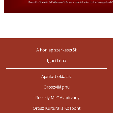
A honlap szerkesztői:
Igari Léna
Ajánlott oldalak:
Oroszvilág.hu
"Russkiy Mir" Alapítvány
Orosz Kulturális Központ