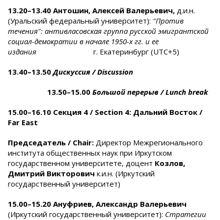
13.20–13.40
Антошин, Алексей Валерьевич,
д.и.н.
(Уральский федеральный университет):
"Против
течения": антивласовская группа русской эмигрантской
социал-демократии в начале 1950-х гг. и ее
издания
г. Екатеринбург (UTC+5)
13.40–13.50
Дискуссия / Discussion
13.50–15.00
Большой перерыв / Lunch break
15.00–16.10 Секция 4 / Section 4:
Дальний Восток /
Far East
Председатель /
Chair:
Директор Межрегионального
института общественных наук при Иркутском
государственном университете, доцент
Козлов,
Дмитрий Викторович
к.и.н. (Иркутский
государственный университет)
15.00–15.20
Ануфриев, Александр Валерьевич
(Иркутский государственный университет):
Стратегии