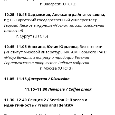
г. Budapest (UTC+2)
10
.25
–10.
45
Хадынская, Александра Анатольевна,
к.ф.н. (Сургутский государственный университет):
Георгий Иванов в журнале «Числа»: миссия соединения
поколений
г. Сургут (UTC+5)
10.45–11.05
Анохина, Юлия Юрьевна,
без степени
(Институт мировой литературы им. А.М. Горького РАН):
«
Недуг бытия
»
: к вопросу о традиции Евгения
Боратынского в творчестве Вадима Андреева
г. Москва (UTC+3)
11.05–11.15
Дискуссия /
Discussion
11.15–11.30
Перерыв
/ Coffee
break
11.30–12.40 Секция 2 / Section 2:
Пресса и
идентичность /
Press and Identity