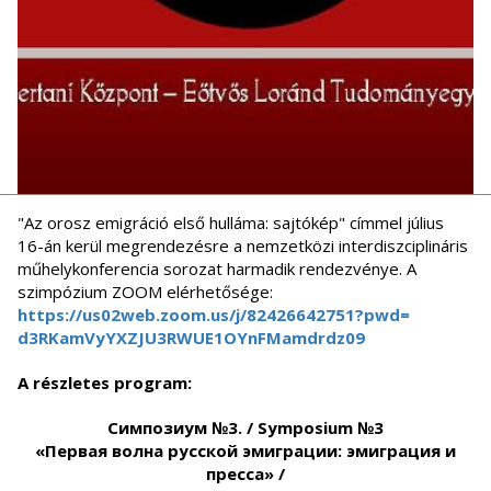
"Az orosz emigráció első hulláma: sajtókép" címmel július
16-án kerül megrendezésre a nemzetközi interdiszciplináris
műhelykonferencia sorozat harmadik rendezvénye. A
szimpózium ZOOM elérhetősége:
https://us02web.zoom.us/j/
82426642751?pwd=
d3RKamVyYXZJU3RWUE1OYnFMamdrdz
09
A részletes program:
Симпозиум №3. / Symposium №3
«Первая волна русской эмиграции:
эмиграция и
пресса»
/