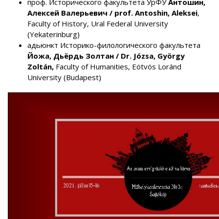
проф. Исторического факультета УрФУ
Антошин,
Алексей Валерьевич
/ prof. Antoshin, Aleksei
,
Faculty of History, Ural Federal University
(Yekaterinburg)
адьюнкт Историко-филологического факультета
Йожа, Дьёрдь Золтан
/
Dr. Józsa,
György
Zoltán,
Faculty of Humanities, Eötvös Loránd
University (Budapest)