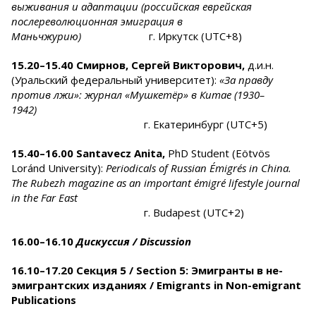
выживания и адаптации (российская еврейская
послереволюционная эмиграция в
Маньчжурию)
г. Иркутск (UTC+8)
15.20–15.
40
Смирнов, Сергей Викторович,
д.и.н.
(Уральский федеральный университет):
«За правду
против лжи»: журнал «Мушкетёр» в Китае (1930–
1942)
г. Екатеринбург (UTC+5)
15.
40
–16.
00
Santavecz Anita,
PhD Student (Eötvös
Loránd University):
Periodicals of Russian Émigrés in China.
The Rubezh magazine as an important émigré lifestyle journal
in the Far East
г. Budapest (UTC+2)
16.00–16.
10
Дискуссия / Discussion
16.10–17.20 Секция 5 / Section 5:
Эмигранты в не-
эмигрантских изданиях / Emigrants in Non-emigrant
Publications