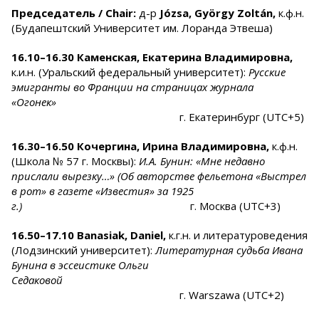
Председатель /
Chair:
д-р
Józsa
,
György Zoltán
,
к.ф.н.
(Будапештский Университет им. Лоранда Этвеша)
16.10–16.30
Каменская, Екатерина Владимировна,
к.и.н. (Уральский федеральный университет):
Русские
эмигранты во Франции на страницах журнала
«Огонек»
г. Екатеринбург (UTC+5)
16.30–16.50
Кочергина, Ирина Владимировна,
к.ф.н.
(Школа № 57 г. Москвы):
И.А. Бунин: «Мне недавно
прислали вырезку…» (Об авторстве фельетона «Выстрел
в рот» в газете «Известия» за 1925
г.)
г. Москва (UTC+3)
16.50–17.10
Banasiak, Daniel,
к.г.н. и литературоведения
(Лодзинский университет):
Литературная судьба Ивана
Бунина в эссеистике Ольги
Седаковой
г. Warszawa (UTC+2)