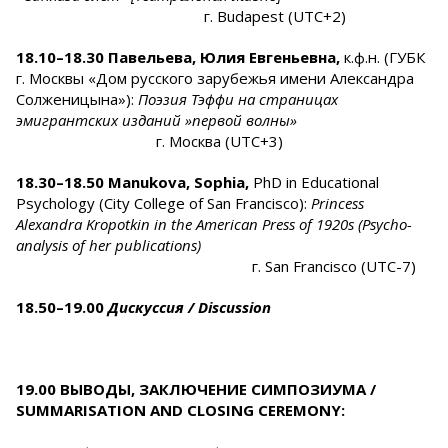
г. Budapest (UTC+2)
1
8
.10–18.30
Павельева, Юлия Евгеньевна,
к.ф.н. (ГУБК
г. Москвы «Дом русского зарубежья имени Александра
Солженицына»):
Поэзия Тэффи на страницах
эмигрантских изданий
»
первой волны
»
г. Москва (UTC+3)
18.30–18.50
Manukova, Sophia,
PhD in Educational
Psychology (City College of San Francisco):
Princess
Alexandra Kropotkin in the American Press of 1920s (Psycho-
analysis of her publications)
г. San Francisco (UTC-7)
18.50–19.00
Дискуссия / Discussion
19.
0
0 ВЫВОДЫ, ЗАКЛЮЧЕНИЕ СИМПОЗИУМА /
SUMMARISATION AND CLOSING CEREMONY
: