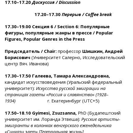
17.10–17.20
Дискуссия /
Discussion
17.20–17.30
Перерыв
/ Coffee break
17.30–19.00 Секция 6 / Section 6:
Популярные
фигуры, популярные жанры в прессе / Popular
Figures, Popular Genres in the Press
Председатель /
Chair:
профессор
Шишкин, Андрей
Борисович
(Университет Салерно, Исследовательский
центр Вяч. Иванова)
17.30–17.50
Галеева, Тамара Александровна,
кандидат искусствоведения (Уральский федеральный
университет):
Искусство русской эмиграции на
страницах газеты «Россия и славянство» (1928
–
1934)
г. Екатеринбург (UTC+5)
17.50–18.10
Gyimesi
,
Zsuzsanna,
PhD (Будапештский
университет им. Лоранда Этвеша):
Русские артисты-
эмигранты в колонках венгерского еженедельника
«
Синхази элет
»
[Театральная жизнь]