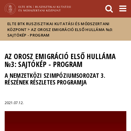
Események
ELTE a
Hírek
sajtóban
ELTE BTK RUSZISZTIKAI KUTATÁSI ÉS MÓDSZERTANI
>
KÖZPONT
AZ OROSZ EMIGRÁCIÓ ELSŐ HULLÁMA №3:
SAJTÓKÉP - PROGRAM
AZ OROSZ EMIGRÁCIÓ ELSŐ HULLÁMA
№3: SAJTÓKÉP - PROGRAM
A NEMZETKÖZI SZIMPÓZIUMSOROZAT 3.
RÉSZÉNEK RÉSZLETES PROGRAMJA
2021.07.12.