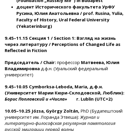
(Foundation „Russkiy Mir”) in Budapest
доцент Исторического факультета УрФУ
Русина
,
Юлия Анатольевна
/ prof. Rusina, Yulia
,
Faculty of History, Ural Federal University
(Ye
katerinburg)
9.45–11.15 Секция 1 / Section 1:
В
згляд на жизнь
через литературу
/
Perceptions of Changed Life as
Reflected in Fiction
Председатель /
Chair:
профессор
Матвеева, Юлия
Владимировна
д.ф.н. (Уральский федеральный
университет)
9
.
45
–10.
05
Cymborksa-Leboda, Maria,
д.ф.н.
(Университет Марии Кюри-Склодовской, Люблин):
Борис Поплавский и
«
Числа
»
г.
Lublin (UTC+2)
10.05–10.
25
Józsa
,
György Zoltán,
PhD (Будапештский
университет им. Лоранда Этвеша):
Журнал и
литературно-философская регулярная памятология
русской эмиграции первой волны