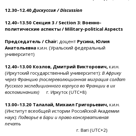
12.30–12.40
Дискуссия /
Discussion
12.40–13.50 Секция 3 / Section
3:
В
оенно-
политические аспекты
/
Military-political Aspects
Председатель /
Chair:
доцент
Русина, Юлия
Анатольевна
к.и.н. (Уральский федеральный
университет)
12.40–13.00
Козлов, Дмитрий Викторович,
к.и.н.
(Иркутский государственный университет):
В Африку
через Францию (послереволюционная миграция солдат
Русского экспедиционного корпуса во Франции в их
воспоминаниях)
г. Иркутск (UTC+8)
13.00–13.20
Талалай, Михаил Григорьевич,
к.и.н.
(Институт всеобщей истории Российской Академии
наук):
Подворье в Бари и право-консервативная
печать
г. Bari (UTC+2)