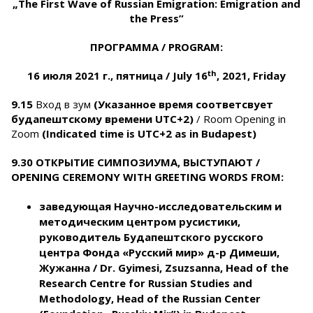
„The First Wave of Russian Emigration: Emigration and
the Press”
ПРОГРАММА / PROGRAM:
th
16
июля
2021
г
.,
пятница
/ July 16
, 2021, Friday
9.15
Вход в зум
(Указанное время соответсвует
будапештскому времени UTC+2)
/ Room Opening in
Zoom
(Indicated time is UTC+2 as in Budapest)
9.30 ОТКРЫТИЕ
СИМПОЗИУМА, ВЫСТУПАЮТ /
OPENING CEREMONY WITH GREETING WORDS FROM:
заведующая
Научно
-
исследовательским
и
методическим
центром
русистики
,
руководитель
Будапештского
русского
центра
Фонда
«
Русский
мир
»
д
-
р
Димеши
,
Жужанна
/ Dr.
Gyimesi, Zsuzsanna
, Head of the
Research Centre for Russian Studies and
Methodology
,
Head of the Russian Center