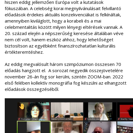
hiszen eddig jellemzően Európa volt a kutatások
fókuszában. A celebség korai megnyilvánulásait felvillantó
előadások érdekes aktuális konzekvenciákat is felkínáltak,
amennyiben kiviláglott, hogy a korabeli és a mai
celebmentalitás között milyen lényegi eltérések vannak. A
20. század elején a népszerűség keresése általában véve
nem cél volt, hanem eszköz ahhoz, hogy lehetőséget
biztosítson az egyébként finanszírozhatatlan kulturális
értékteremtéshez.
Az eddig megvalósult három szimpóziumon összesen 70
előadás hangzott el. A sorozat negyedik összejövetelére
november 26-án fog sor kerülni, szintén ZOOM-ban. 2022
első felében kollektív monográfia fog készülni az elhangzott
előadások összegzéséből.