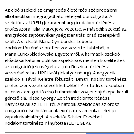
Az első szekció az emigrációs életérzés szépirodalomi
alkotásokban megragadható rétegeit boncolgatta. A
szekciót az URFU (Jekatyerinburg) irodalomtörténész
professzora, Julia Matvejeva vezette. A második szekció az
emigrációs sajtótevékenység identitás-őrző szerepéről
szólt. A szekciót Maria Cymborska-Leboda
irodalomtörténész professzor vezette Lublinból, a
Maria Curie-Sklodowska Egyetemről. A harmadik szekció
előadásai katonai-politikai aspektusok mentén közelítettek
az emigráció jelenségéhez, Julia Ruszina történész
vezetésével az URFU-ról (Jekatyerinburg). A negyedik
szekció a Távol-Keletre fókuszált, Dmitrij Kozlov történész
professzor vezetésével Irkutszkból. Az ötödik szekcióban
az orosz emigráció első hullámának szovjet sajtóképe került
górcső alá, Józsa György Zoltán irodalomtörténész
irányításával az ELTE-ről. A hatodik szekcióban az orosz
emigráció első hullámának európai és amerikai celebjei
kaptak rivaldafényt. A szekciót Schiller Erzsébet
irodalomtörténész irányította (ELTE SEK).