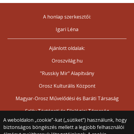
A honlap szerkesztői:
Igari Léna
Ajánlott oldalak:
Oroszvilág.hu
"Russkiy Mir" Alapítvány
Orosz Kulturális Központ
Magyar-Orosz Művelődési és Baráti Társaság
Szláv Történeti és Filológiai Társaság
A weboldalon „cookie”-kat („sütiket”) használunk, hogy
biztonságos böngészés mellett a legjobb felhasználói
© 2025 Eötvös Loránd Tudományegyetem