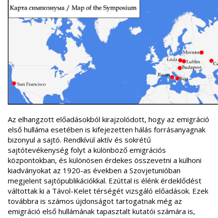
Az elhangzott előadásokból kirajzolódott, hogy az emigráció
első hulláma esetében is kifejezetten hálás forrásanyagnak
bizonyul a sajtó. Rendkívül aktív és sokrétű
sajtótevékenység folyt a különböző emigrációs
központokban, és különösen érdekes összevetni a külhoni
kiadványokat az 1920-as években a Szovjetunióban
megjelent sajtópublikációkkal. Ezúttal is élénk érdeklődést
váltottak ki a Távol-Kelet térségét vizsgáló előadások. Ezek
továbbra is számos újdonságot tartogatnak még az
emigráció első hullámának tapasztalt kutatói számára is,