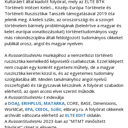
Kultúráért által kiadott folyóirat, mely az ELTE BTK
Történeti Intézet Kelet-, Közép-Európa Története és
Történeti Ruszisztikai Tanszék támogatásával 2019 óta
jelenik meg. A keleti szláv, az oroszországi és a szovjet
történelem bármely problémájának (beleértve a magyar és
kelet-európai vonatkozásokat) történettudományos vagy
más rokondiszciplína általi feldolgozott tudományos cikkeket
publikál orosz, angol és magyar nyelven.
A
RussianStudiesHu
munkájához a nemzetközi történeti
ruszisztika kiemelkedő képviselői csatlakoztak. Ezzel kilépett
nem csupán egy konkrét egyetemi műhely, de a magyar
ruszisztika keretei közül is, és az egyetemes tudomány
szolgálatába állt. Minden tanulmányhoz angol nyelvű
összefoglaló és tárgyszavak készülnek. A folyóirat szabadon
elérhető, az
open access
elvei szerint működik.
A
RussianStudiesHu
-t indexálja
a
DOAJ
,
ERIHPLUS
,
MATARKA
, CORE, BASE, Dimensions,
WorldCat,
EPA
,
CEEOL
,
Scilit
, elibrary.ru. A folyóirat cikkeinek
archivált változata elérhető az
ELTE EDIT
oldalán.
A
RussianStudiesHu
2023-ban az "MTMT minősített
folyóirat" címet is elnyerte.