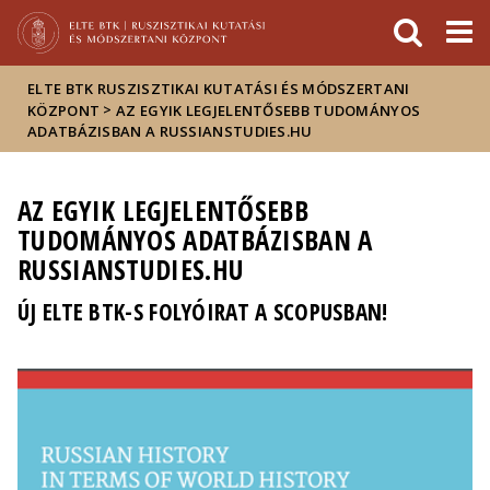
Események
ELTE a
Hírek
sajtóban
ELTE BTK RUSZISZTIKAI KUTATÁSI ÉS MÓDSZERTANI
>
KÖZPONT
AZ EGYIK LEGJELENTŐSEBB TUDOMÁNYOS
ADATBÁZISBAN A RUSSIANSTUDIES.HU
AZ EGYIK LEGJELENTŐSEBB
TUDOMÁNYOS ADATBÁZISBAN A
RUSSIANSTUDIES.HU
ÚJ ELTE BTK-S FOLYÓIRAT A SCOPUSBAN!