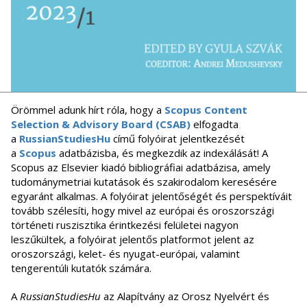
Örömmel adunk hírt róla, hogy a
Scopus Content
Selection & Advisory Board (CSAB)
elfogadta
a
RussianStudiesHu
című folyóirat jelentkezését
a
Scopus
adatbázisba, és megkezdik az indexálását! A
Scopus az Elsevier kiadó bibliográfiai adatbázisa, amely
tudománymetriai kutatások és szakirodalom keresésére
egyaránt alkalmas. A folyóirat jelentőségét és perspektíváit
tovább szélesíti, hogy mivel az európai és oroszországi
történeti ruszisztika érintkezési felületei nagyon
leszűkültek, a folyóirat jelentős platformot jelent az
oroszországi, kelet- és nyugat-európai, valamint
tengerentúli kutatók számára.
A
RussianStudiesHu
az Alapítvány az Orosz Nyelvért és