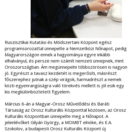
Ruszisztikai Kutatási és Módszertani Központ egész
programsorozattal ünnepelte a Nemzetközi Nőnapot, pedig
Magyarországon ennek a hagyománya egyre inkább
elhalványul, és persze nem számít nemzeti ünnepnek, mint
Oroszországban. Ám megünnepelni többszörösen is nagyon
jó. Egyrészt a tavasz kezdetét is megerősíti, másrészt
főszerephez jutnak a szép virágok, harmadrészt a nemek
közti egyenrangúságra való törekvés mellett is jól esik egy
kis megkülönböztetett figyelem.
Március 6-án a Magyar-Orosz Művelődési és Baráti
Társaság az Orosz Kulturális Központtal közösen, az Orosz
Kulturális Központban ünnepelte meg a Nőnapot. A
jelenlévőket Gilyán György, a MOMBT elnöke, és E.A.
Szokolov, a budapesti Orosz Kulturális Központ új