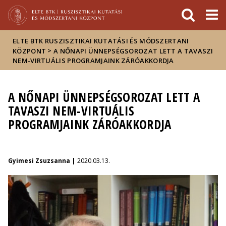
Események
ELTE a
Hírek
sajtóban
ELTE BTK RUSZISZTIKAI KUTATÁSI ÉS MÓDSZERTANI
>
KÖZPONT
A NŐNAPI ÜNNEPSÉGSOROZAT LETT A TAVASZI
NEM-VIRTUÁLIS PROGRAMJAINK ZÁRÓAKKORDJA
A NŐNAPI ÜNNEPSÉGSOROZAT LETT A
TAVASZI NEM-VIRTUÁLIS
PROGRAMJAINK ZÁRÓAKKORDJA
Gyimesi Zsuzsanna |
2020.03.13.