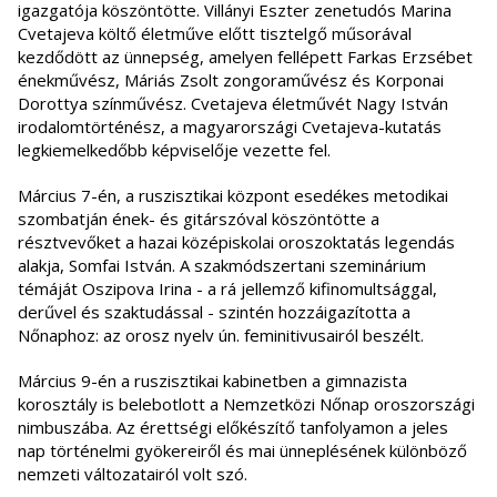
igazgatója köszöntötte. Villányi Eszter zenetudós Marina
Cvetajeva költő életműve előtt tisztelgő műsorával
kezdődött az ünnepség, amelyen fellépett Farkas Erzsébet
énekművész, Máriás Zsolt zongoraművész és Korponai
Dorottya színművész. Cvetajeva életművét Nagy István
irodalomtörténész, a magyarországi Cvetajeva-kutatás
legkiemelkedőbb képviselője vezette fel.
Március 7-én, a ruszisztikai központ esedékes metodikai
szombatján ének- és gitárszóval köszöntötte a
résztvevőket a hazai középiskolai oroszoktatás legendás
alakja, Somfai István. A szakmódszertani szeminárium
témáját Oszipova Irina - a rá jellemző kifinomultsággal,
derűvel és szaktudással - szintén hozzáigazította a
Nőnaphoz: az orosz nyelv ún. feminitivusairól beszélt.
Március 9-én a ruszisztikai kabinetben a gimnazista
korosztály is belebotlott a Nemzetközi Nőnap oroszországi
nimbuszába. Az érettségi előkészítő tanfolyamon a jeles
nap történelmi gyökereiről és mai ünneplésének különböző
nemzeti változatairól volt szó.