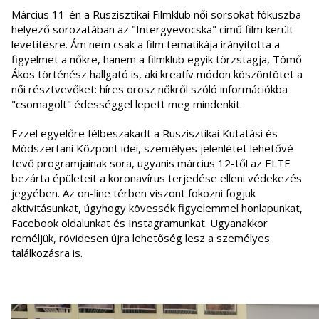
Március 11-én a Ruszisztikai Filmklub női sorsokat fókuszba
helyező sorozatában az "Intergyevocska" című film került
levetítésre. Ám nem csak a film tematikája irányította a
figyelmet a nőkre, hanem a filmklub egyik törzstagja, Tömő
Ákos történész hallgató is, aki kreatív módon köszöntötet a
női résztvevőket: híres orosz nőkről szóló információkba
"csomagolt" édességgel lepett meg mindenkit.
Ezzel egyelőre félbeszakadt a Ruszisztikai Kutatási és
Módszertani Központ idei, személyes jelenlétet lehetővé
tevő programjainak sora, ugyanis március 12-től az ELTE
bezárta épületeit a koronavírus terjedése elleni védekezés
jegyében. Az on-line térben viszont fokozni fogjuk
aktivitásunkat, úgyhogy kövessék figyelemmel honlapunkat,
Facebook oldalunkat és Instagramunkat. Ugyanakkor
reméljük, rövidesen újra lehetőség lesz a személyes
találkozásra is.