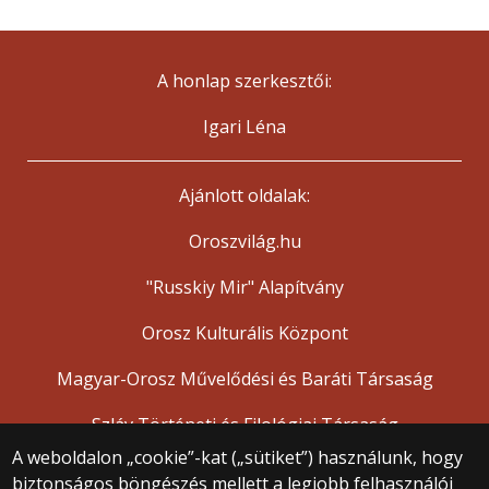
A honlap szerkesztői:
Igari Léna
Ajánlott oldalak:
Oroszvilág.hu
"Russkiy Mir" Alapítvány
Orosz Kulturális Központ
Magyar-Orosz Művelődési és Baráti Társaság
Szláv Történeti és Filológiai Társaság
A weboldalon „cookie”-kat („sütiket”) használunk, hogy
biztonságos böngészés mellett a legjobb felhasználói
© 2025 Eötvös Loránd Tudományegyetem