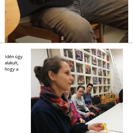
Idén úgy
alakult,
hogy a