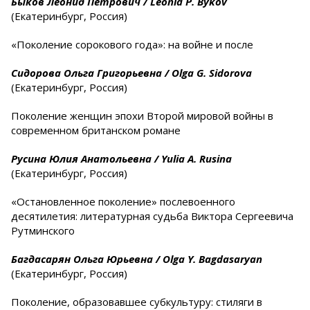
Быков Леонид Петрович /
Leonid
P
.
Bykov
(Екатеринбург, Россия)
«Поколение сорокового года»: на войне и после
Сидорова Ольга Григорьевна /
Olga
G
.
Sidorova
(Екатеринбург, Россия)
Поколение женщин эпохи Второй мировой войны в
современном британском романе
Русина Юлия Анатольевна /
Yulia
A
.
Rusina
(Екатеринбург, Россия)
«Остановленное поколение» послевоенного
десятилетия: литературная судьба Виктора Сергеевича
Рутминского
Багдасарян Ольга Юрьевна
/
Olga
Y
.
Bagdasaryan
(Екатеринбург, Россия)
Поколение, образовавшее субкультуру: стиляги в