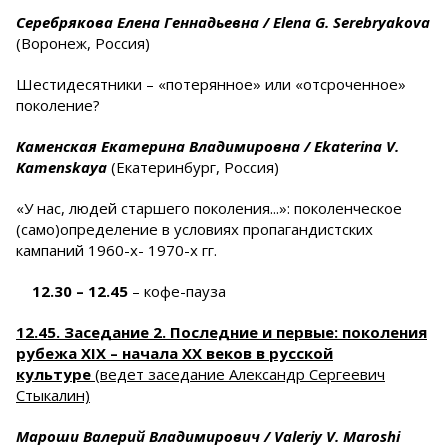
Серебрякова Елена Геннадьевна /
Elena
G
.
Serebryakova
(Воронеж, Россия)
Шестидесятники – «потерянное» или «отсроченное»
поколение?
Каменская Екатерина Владимировна / Ekaterina V.
Kamenskaya
(Екатеринбург, Россия)
«У нас, людей старшего поколения...»: поколенческое
(само)определение в условиях пропагандистских
кампаний 1960-х- 1970-х гг.
12.30 – 12.45
– кофе-пауза
12.45. Заседание 2. Последние и первые: поколения
рубежа Х
IХ – начала ХХ веков в русской
культуре
(ведет заседание Александр Сергеевич
Стыкалин)
Мароши Валерий Владимирович /
Valeriy
V
.
Maroshi