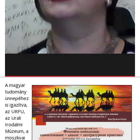
A magyar
tudomány
ünnepéhez
is igazítva,
az URFU,
az Urali
Irodalmi
Múzeum, a
moszkvai