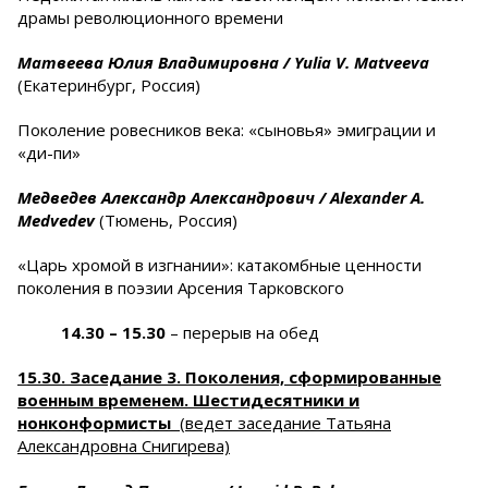
драмы революционного времени
Матвеева Юлия Владимировна
/
Yulia
V
.
Matveeva
(Екатеринбург, Россия)
Поколение ровесников века: «сыновья» эмиграции и
«ди-пи»
Медведев Александр Александрович /
Alexander
A
.
Medvedev
(Тюмень, Россия)
«Царь хромой в изгнании»: катакомбные ценности
поколения в поэзии Арсения Тарковского
14.30
– 15.30
– перерыв на обед
15.30. Заседание 3. Поколения, сформированные
военным временем. Шестидесятники и
нонконформисты
(ведет заседание Татьяна
Александровна Снигирева)