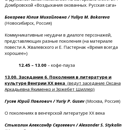
Домбровской «Воздыхания окованных. Русская сага»
Бокарева Юлия Михайловна /
Yuliya
M
.
Bokareva
(Новосибирск, Россия)
Коммуникативные неудачи в диалоге персонажей,
представляющих разные поколения (на материале
повести А. Жвалевского и Е. Пастернак «Время всегда
хорошее»)
12.45
– 13.00
– кофе-пауза
13.00. Заседание 6. Поколения в литературе и
культуре Венгрии ХХ века
(ведут заседание Оксана
Аркадьевна Якименко и Эржебет Шиллер)
Гусев Юрий Павлович /
Yuriy
P
.
Gusev
(Москва, Россия)
О поколениях в венгерской литературе ХХ века
Стыкалин Александр Сергеевич /
Alexander
S
.
Stykalin