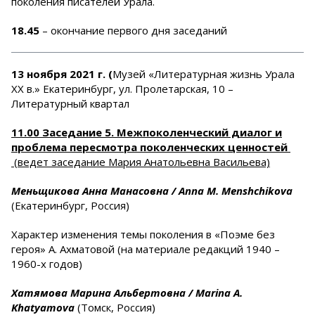
поколения писателей Урала.
18.45
– окончание первого дня заседаний
13 ноября 2021 г. (
Музей «Литературная жизнь Урала
ХХ в.» Екатеринбург, ул. Пролетарская, 10 –
Литературный квартал
11.00 Заседание 5. Межпоколенческий диалог и
проблема пересмотра поколенческих ценностей
(ведет заседание Мария Анатольевна Васильева)
Меньщикова Анна Манасовна /
Anna
M
.
Menshchikova
(Екатеринбург, Россия)
Характер изменения темы поколения в «Поэме без
героя» А. Ахматовой (на материале редакций 1940 –
1960-х годов)
Хатямова Марина Альбертовна /
Marina
A
.
Khatyamova
(Томск, Россия)