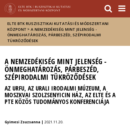
Események
ELTE a
Hírek
sajtóban
ELTE BTK RUSZISZTIKAI KUTATÁSI ÉS MÓDSZERTANI
>
KÖZPONT
A NEMZEDÉKISÉG MINT JELENSÉG -
ÖNMEGHATÁROZÁS, PÁRBESZÉD, SZÉPIRODALMI
TÜKRÖZŐDÉSEK
A NEMZEDÉKISÉG MINT JELENSÉG -
ÖNMEGHATÁROZÁS, PÁRBESZÉD,
SZÉPIRODALMI TÜKRÖZŐDÉSEK
AZ URFU, AZ URALI IRODALMI MÚZEUM, A
MOSZKVAI SZOLZSENYICIN HÁZ, AZ ELTE ÉS A
PTE KÖZÖS TUDOMÁNYOS KONFERENCIÁJA
Gyimesi Zsuzsanna |
2021.11.20.