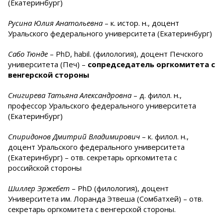
(Екатеринбург)
Русина Юлия Анатольевна
– к. истор. н., доцент
Уральского федерального университета (Екатеринбург)
Сабо Тюнде
– PhD, habil. (филология), доцент Печского
университета (Печ) –
сопредседатель оргкомитета с
венгерской стороны
Снигирева Татьяна Александровна
– д. филол. н.,
профессор Уральского федерального университета
(Екатеринбург)
Спиридонов Дмитрий Владимирович
– к. филол. н.,
доцент Уральского федерального университета
(Екатеринбург) – отв. секретарь оргкомитета с
российской стороны
Шиллер Эржебет
– PhD (филология), доцент
Униве
рситета им. Лоранда Этвеша (Сомбатхей) – отв.
секретарь оргкомитета с венгерской стороны.