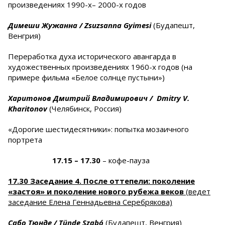
произведениях 1990-х– 2000-х годов
Димеши Жужанна /
Zsuzsanna
Gyimesi
(Будапешт,
Венгрия)
Переработка духа исторического авангарда в
художественных произведениях 1960-х годов (на
примере фильма «Белое солнце пустыни»)
Харитонов Дмитрий Владимирович /
Dmitry
V
.
Kharitonov
(Челябинск, Россия)
«Дорогие шестидесятники»: попытка мозаичного
портрета
17.15
– 17.30
– кофе-пауза
17.30 Заседание 4. После оттепели: поколение
«застоя» и поколение нового рубежа веков
(ведет
заседание Елена Геннадьевна Серебрякова)
Сабо Тюнде /
T
ü
nde
Szab
ó
(Будапешт, Венгрия)