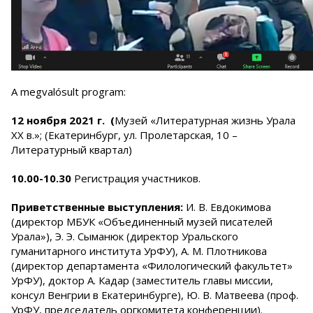
A megvalósult program:
12 ноября 2021 г. (
Музей «Литературная жизнь Урала
ХХ в.»; (Екатеринбург, ул. Пролетарская, 10 –
Литературный квартал)
10.00-10.30
Регистрация участников.
Приветственные выступления:
И. В. Евдокимова
(директор МБУК «Объединенный музей писателей
Урала»), Э. Э. Сыманюк (директор Уральского
гуманитарного института УрФУ), А. М. Плотникова
(директор департамента «Филологический факультет»
УрФУ), доктор А. Кадар (заместитель главы миссии,
консул Венгрии в Екатеринбурге), Ю. В. Матвеева (проф.
УрФУ, председатель оргкомитета конференции).