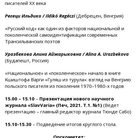
писателей ХХ века
Регеци Ильдико /
Ildikó Regéczi
(Дебрецен, Венгрия)
«Русский код» как один из факторов национальной и
поколенческой самоидентификации современных
Трансильванских поэтов
Уразбекова Алина Айжарыковна /
Alina
A
.
Urazbekova
(Будапешт, Россия)
«Национальное» и «поколенческое» начало в книге
Кшиштофа Варги «Гуляш из турула»: взгляд на Венгрию
польского писателя из поколения 1970–1980-х годов
15.00 – 15.10
–
Презентация нового научного
журнала «
SlavVaria
» (Печ, 2021. Т.1. №1)
(Ведет
презентацию – главный редактор журнала Тюнде Сабо)
15.10-15.30
– Подведение итогов круглого стола.
Оргкомитет: