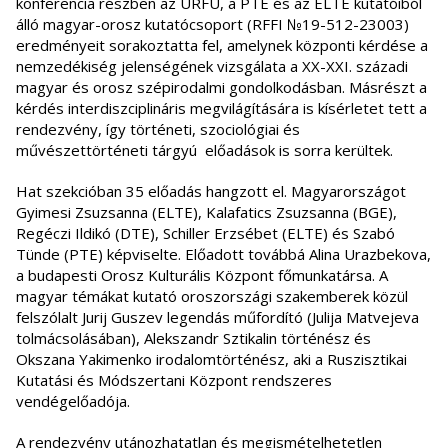
konferencia részben az URFU, a PTE és az ELTE kutatóiból
álló magyar-orosz kutatócsoport (RFFI №19-512-23003)
eredményeit sorakoztatta fel, amelynek központi kérdése a
nemzedékiség jelenségének vizsgálata a XX-XXI. századi
magyar és orosz szépirodalmi gondolkodásban. Másrészt a
kérdés interdiszciplináris megvilágítására is kísérletet tett a
rendezvény, így történeti, szociológiai és
művészettörténeti tárgyú előadások is sorra kerültek.
Hat szekcióban 35 előadás hangzott el. Magyarországot
Gyimesi Zsuzsanna (ELTE), Kalafatics Zsuzsanna (BGE),
Regéczi Ildikó (DTE), Schiller Erzsébet (ELTE) és Szabó
Tünde (PTE) képviselte. Előadott továbbá Alina Urazbekova,
a budapesti Orosz Kulturális Központ főmunkatársa. A
magyar témákat kutató oroszországi szakemberek közül
felszólalt Jurij Guszev legendás műfordító (Julija Matvejeva
tolmácsolásában), Alekszandr Sztikalin történész és
Okszana Yakimenko irodalomtörténész, aki a Ruszisztikai
Kutatási és Módszertani Központ rendszeres
vendégelőadója.
A rendezvény utánozhatatlan és megismételhetetlen