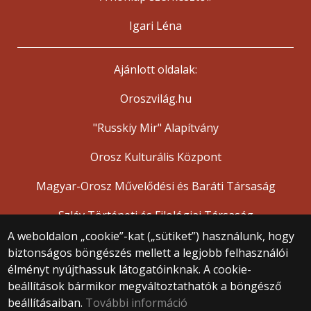
Igari Léna
Ajánlott oldalak:
Oroszvilág.hu
"Russkiy Mir" Alapítvány
Orosz Kulturális Központ
Magyar-Orosz Művelődési és Baráti Társaság
Szláv Történeti és Filológiai Társaság
A weboldalon „cookie”-kat („sütiket”) használunk, hogy
biztonságos böngészés mellett a legjobb felhasználói
© 2025 Eötvös Loránd Tudományegyetem
élményt nyújthassuk látogatóinknak. A cookie-
Minden jog fenntartva.
beállítások bármikor megváltoztathatók a böngésző
1053 Budapest, Egyetem tér 1–3.
Központi telefonszám: +36 1 411 6500
beállításaiban.
További információ