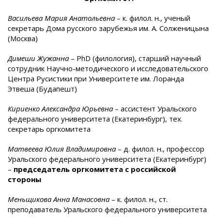
Васильева Мария Анатольевна
– к. филол. н., ученый
секретарь Дома русского зарубежья им. А. Солженицына
(Москва)
Димеши Жужанна
– PhD (филология), старший научный
сотрудник Научно-методического и исследовательского
Центра Русистики при Университете им. Лоранда
Этвеша (Будапешт)
Кириенко Александра Юрьевна
– ассистент Уральского
федерального университета (Екатеринбург), тех.
секретарь оргкомитета
Матвеева Юлия Владимировна
– д. филол. н., профессор
Уральского федерального университета (Екатеринбург)
–
председатель оргкомитета
с российской
стороны
Меньщикова Анна Манасовна
– к. филол. н., ст.
преподаватель Уральского федерального университета