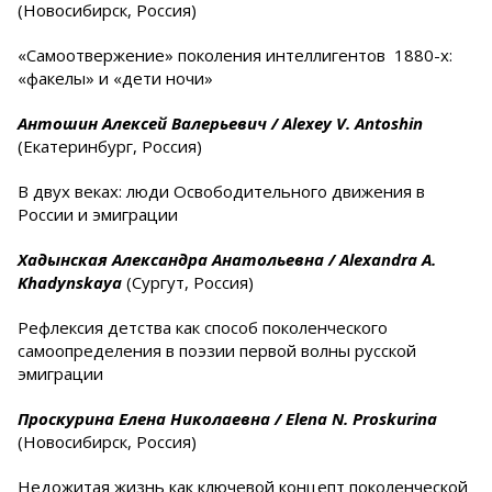
(Новосибирск, Россия)
«Самоотвержение» поколения интеллигентов 1880-х:
«факелы» и «дети ночи»
Антошин Алексей Валерьевич /
Alexey
V
.
Antoshin
(Екатеринбург, Россия)
В двух веках: люди Освободительного движения в
России и эмиграции
Хадынская Александра Анатольевна /
Alexandra
A
.
Khadynskaya
(Сургут, Россия)
Рефлексия детства как способ поколенческого
самоопределения в поэзии первой волны русской
эмиграции
Проскурина Елена Николаевна /
Elena
N
.
Proskurina
(Новосибирск, Россия)
Недожитая жизнь как ключевой концепт поколенческой