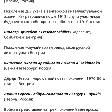
(Москва, Россия)
Поколение Д. Лукача в венгерской интеллектуальной
жизни. Как разошлись после 1918 г. пути участников
будапештского «Воскресного общества» 1910-х годов
Шиллер Эржебет /
Erzsebet
Schiller
(Будапешт,
Сомбатхей, Венгрия)
Поколение «случайных» переводчиков русской
литературы в Венгрии
Якименко Оксана Аркадьевна /
Oxana
A
.
Yakimenko
(Санкт-Петербург, Россия)
Дёрдь Петри – «проклятый поэт» поколения 1970-80-х
годов в Венгрии
Дюкин Сергей Габдульсаматович /
Sergey
G
.
Dyukin
(Пермь, Россия)
Война в представлении трех поколений венгерских