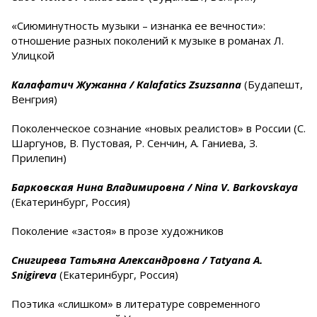
«Сиюминутность музыки – изнанка ее вечности»:
отношение разных поколений к музыке в романах Л.
Улицкой
Калафатич Жужанна / Kalafatics Zsuzsanna
(Будапешт,
Венгрия)
Поколенческое сознание «новых реалистов» в России (С.
Шаргунов, В. Пустовая, Р. Сенчин, А. Ганиева, З.
Прилепин)
Барковская Нина Владимировна /
Nina
V
.
Barkovskaya
(Екатеринбург, Россия)
Поколение «застоя» в прозе художников
Снигирева Татьяна Александровна /
Tatyana
A
.
Snigireva
(Екатеринбург, Россия)
Поэтика «слишком» в литературе современного