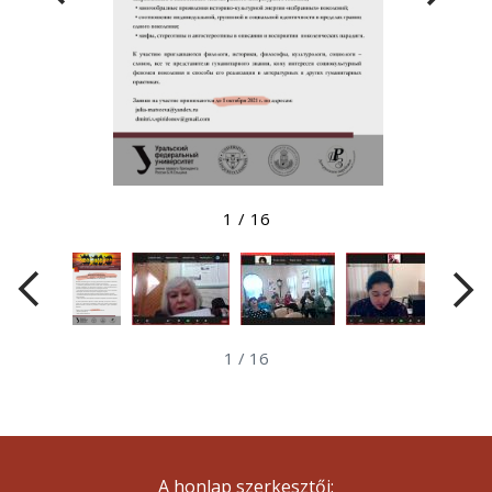
Megtekintés nagyobb méretben
1
/
16
1
/
16
A honlap szerkesztői: