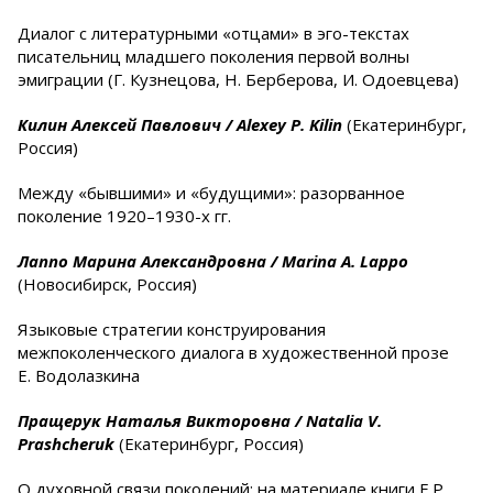
Диалог с литературными «отцами» в эго-текстах
писательниц младшего поколения первой волны
эмиграции (Г. Кузнецова, Н. Берберова, И. Одоевцева)
Килин Алексей Павлович /
Alexey
P
.
Kilin
(Екатеринбург,
Россия)
Между «бывшими» и «будущими»: разорванное
поколение 1920–1930-х гг.
Лаппо Марина Александровна /
Marina
A
.
Lappo
(Новосибирск, Россия)
Языковые стратегии конструирования
межпоколенческого диалога в художественной прозе
Е. Водолазкина
Пращерук Наталья Викторовна /
Natalia
V
.
Prashcheruk
(Екатеринбург, Россия)
О духовной связи поколений: на материале книги Е.Р.