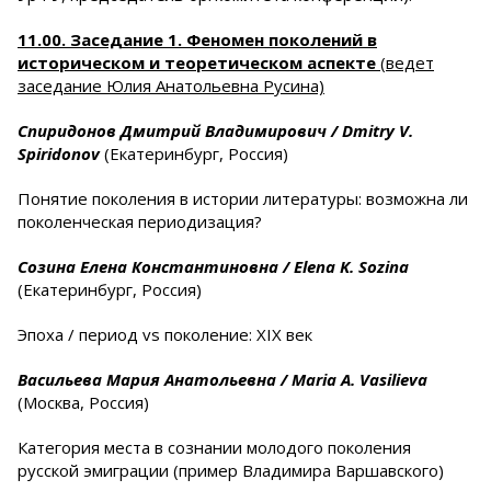
11.00. Заседание 1. Феномен поколений в
историческом и теоретическом аспекте
(ведет
заседание Юлия Анатольевна Русина)
Спиридонов Дмитрий Владимирович /
Dmitry
V
.
Spiridonov
(Екатеринбург, Россия)
Понятие поколения в истории литературы: возможна ли
поколенческая периодизация?
Созина Елена Константиновна /
Elena
K
.
Sozina
(Екатеринбург, Россия)
Эпоха / период vs поколение: ХIХ век
Васильева Мария Анатольевна
/
Maria
A
.
Vasilieva
(Москва, Россия)
Категория места в сознании молодого поколения
русской эмиграции (пример Владимира Варшавского)