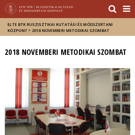
Események
ELTE a
Hírek
sajtóban
ELTE BTK RUSZISZTIKAI KUTATÁSI ÉS MÓDSZERTANI
>
KÖZPONT
2018 NOVEMBERI METODIKAI SZOMBAT
2018 NOVEMBERI METODIKAI SZOMBAT