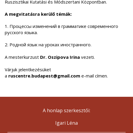
Ruszisztikai Kutatási és Módszertani Központban.
A megvitatásra kerülő témák:
1. Процессы изменений в грамматике современного
русского языка.
2. Родной язык на уроках иностранного.
A mesterkurzust
Dr. Oszipova Irina
vezeti.
Várjuk jelentkezésüket
a
ruscentre.budapest@gmail.com
e-mail címen.
A honlap szerkesztői:
Igari Léna