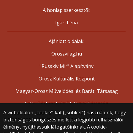
A honlap szerkesztői:
Igari Léna
Ajánlott oldalak:
Oroszvilág.hu
"Russkiy Mir" Alapítvány
Orosz Kulturális Központ
Magyar-Orosz Művelődési és Baráti Társaság
Szláv Történeti és Filológiai Társaság
A weboldalon „cookie”-kat („sütiket”) használunk, hogy
biztonságos böngészés mellett a legjobb felhasználói
© 2025 Eötvös Loránd Tudományegyetem
élményt nyújthassuk látogatóinknak. A cookie-
Minden jog fenntartva.