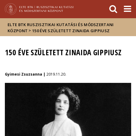
Események
ELTE a
Hírek
sajtóban
ELTE BTK RUSZISZTIKAI KUTATÁSI ÉS MÓDSZERTANI
>
KÖZPONT
150 ÉVE SZÜLETETT ZINAIDA GIPPIUSZ
150 ÉVE SZÜLETETT ZINAIDA GIPPIUSZ
Gyimesi Zsuzsanna |
2019.11.20.