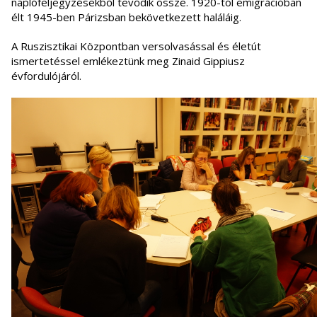
naplófeljegyzésekből tevődik össze. 1920-tól emigrációban
élt 1945-ben Párizsban bekövetkezett haláláig.
A Ruszisztikai Központban versolvasással és életút
ismertetéssel emlékeztünk meg Zinaid Gippiusz
évfordulójáról.