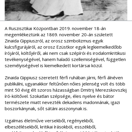
A Ruszisztikai Központban 2019. november 18-án
megemlékeztünk az 1869. november 20-án született
Zinaida Gippiuszról, az orosz szimbolizmus egyik
kulcsfigurájáról, az orosz Ezüstkor egyik legkiemelkedőbb
írójáról, költőjéről, aki nem csak szépírói és irodalomkritikusi
tevékenységével, hanem haladó szellemiségével, független
személyiségével is kiemelkedett kortársai közül.
Zinaida Gippiusz szeretett férfi ruhában járni, férfi álnéven
publikálni, ugyanakkor feltűnően nőies jelenség volt és több
mint 50 évig élt szoros házasságban Dmitrij Merezskovszkij
író-költővel. Szokatlan szépsége, éles nyelve és bátor
természete miatt nevezték dekadens madonnának, igazi
boszorkánynak, sőt sátáni asszonynak is.
Izgalmas életműve versekből, regényekből,
elbeszélésekből, kritikai írásokból, esszékből,