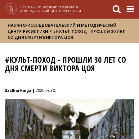
FIXME:token.header.mai
FIXME:token.header.cal
FIXME:token.header.abou
НАУЧНО-ИССЛЕДОВАТЕЛЬСКИЙ И МЕТОДИЧЕСКИЙ
>
ЦЕНТР РУСИСТИКИ
#КУЛЬТ-ПОХОД - ПРОШЛИ 30 ЛЕТ
СО ДНЯ СМЕРТИ ВИКТОРА ЦОЯ
#КУЛЬТ-ПОХОД - ПРОШЛИ 30 ЛЕТ СО
ДНЯ СМЕРТИ ВИКТОРА ЦОЯ
Szálkai Kinga |
2020.08.30.