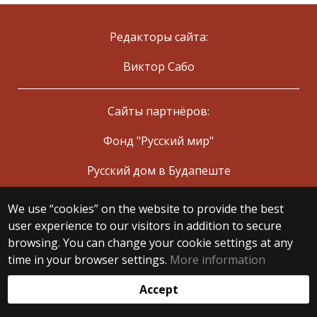
Редакторы сайта:
Виктор Сабо
Сайты партнёров:
Фонд "Русский мир"
Русский дом в Будапеште
We use “cookies” on the website to provide the best
© 2025 Eötvös Loránd University
user experience to our visitors in addition to secure
All rights reserved.
browsing. You can change your cookie settings at any
H-1053 Budapest, Egyetem tér 1–3.
T: +36-1-411-6500
time in your browser settings.
More information
Web development:
Accept