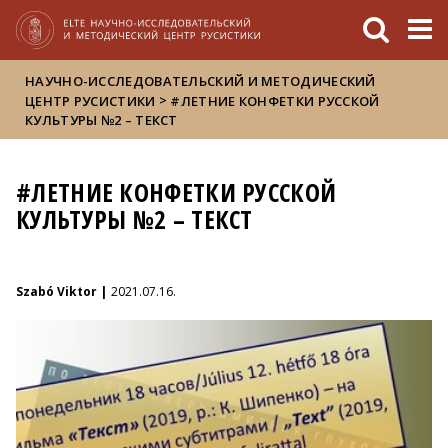
FIXME:token.header.mai
FIXME:token.header.cal
FIXME:token.header.abou
НАУЧНО-ИССЛЕДОВАТЕЛЬСКИЙ И МЕТОДИЧЕСКИЙ
>
ЦЕНТР РУСИСТИКИ
#ЛЕТНИЕ КОНФЕТКИ РУССКОЙ
КУЛЬТУРЫ №2 – ТЕКСТ
#ЛЕТНИЕ КОНФЕТКИ РУССКОЙ
КУЛЬТУРЫ №2 – ТЕКСТ
Szabó Viktor |
2021.07.16.