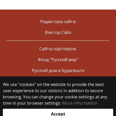
Редакторы сайта:
Виктор Сабо
Сайты партнёров:
Фонд "Русский мир"
Русский дом в Будапеште
We use “cookies” on the website to provide the best
© 2025 Eötvös Loránd University
user experience to our visitors in addition to secure
All rights reserved.
browsing. You can change your cookie settings at any
H-1053 Budapest, Egyetem tér 1–3.
T: +36-1-411-6500
time in your browser settings.
More information
Web development:
Accept