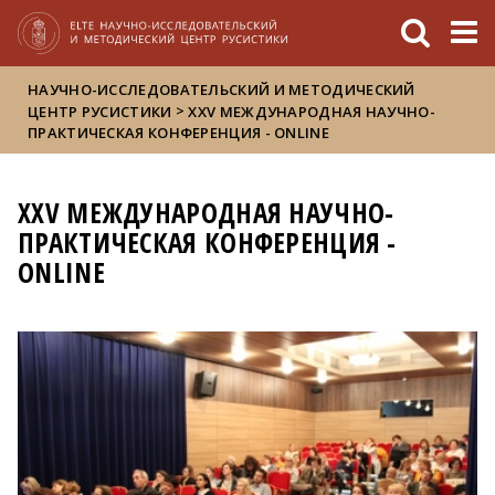
FIXME:token.header.mai
FIXME:token.header.cal
FIXME:token.header.abou
НАУЧНО-ИССЛЕДОВАТЕЛЬСКИЙ И МЕТОДИЧЕСКИЙ
>
ЦЕНТР РУСИСТИКИ
ХXV МЕЖДУНАРОДНАЯ НАУЧНО-
ПРАКТИЧЕСКАЯ КОНФЕРЕНЦИЯ - ONLINE
ХXV МЕЖДУНАРОДНАЯ НАУЧНО-
ПРАКТИЧЕСКАЯ КОНФЕРЕНЦИЯ -
ONLINE