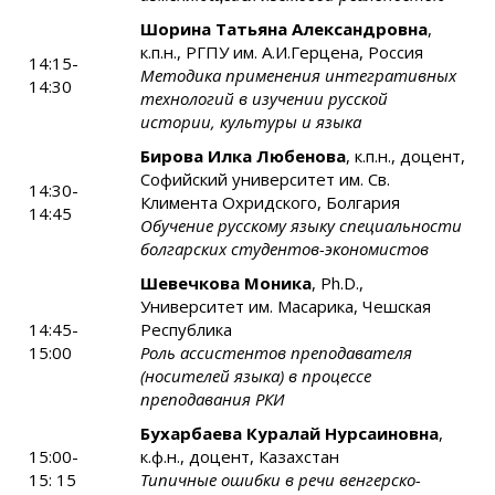
Шорина Татьяна Александровна
,
к.п.н., РГПУ им. А.И.Герцена, Россия
14:15-
Методика применения интегративных
14:30
технологий в изучении русской
истории, культуры и языка
Бирова Илка Любенова
, к.п.н., доцент,
Софийский университет им. Св.
14:30-
Климента Охридского, Болгария
14:45
Обучение русскому языку специальности
болгарских студентов-экономистов
Шевечкова Моника
, Ph.D.,
Университет им. Масарика, Чешская
14:45-
Республика
15:00
Роль ассистентов преподавателя
(носителей языка) в процессе
преподавания РКИ
Бухарбаева Куралай Нурсаиновна
,
15:00-
к.ф.н., доцент, Казахстан
15: 15
Типичные ошибки в речи венгерско-