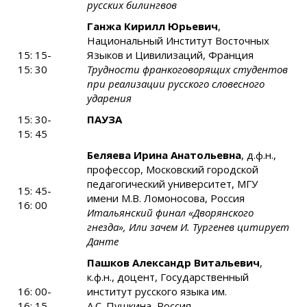
русских билингвов
Ганжа Кирилл Юрьевич
,
Национальный Институт Восточных
15: 15-
Языков и Цивилизаций, Франция
15: 30
Трудности франкоговорящих студентов
при реализации русского словесного
ударения
15: 30-
ПАУЗА
15: 45
Беляева Ирина Анатольевна
, д.ф.н.,
профессор, Московский городской
педагогический университет, МГУ
15: 45-
имени М.В. Ломоносова, Россия
16: 00
Итальянский финал «Дворянского
гнезда», Или зачем И. Тургенев цитирует
Данте
Пашков Александр Витальевич
,
к.ф.н., доцент, Государственный
16: 00-
институт русского языка им.
16: 15
А.С. Пушкина, Россия