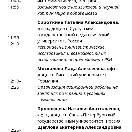
11:40-
им. Семмельвейса, Венгрия
11:55
Взаимоотношение языковой и научной
картин мира в образе мозга
Сироткина Татьяна Александовна
,
д.ф.н., доцент, Сургутский
государственный педагогический
11:55-
университет, Россия
12:10
Региональные лингвистические
исследования и возможности их
использования в преподавании РКИ
Москалева Лада Алексеевна
, к.ф.н.,
доцент, Гисенский университет,
12:10-
Германия
12:25
Организация асинхронной работы на
занятиях по чтению в условиях
самоизоляции
Прокофьева Наталья Анатольевна
,
к.ф.н., доцент, Санкт-Петербургский
государственный университет, Россия
Щеглова Екатерина Александровна
,
12:25-