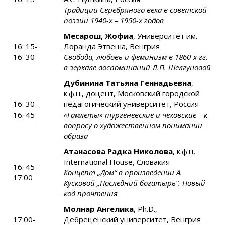
Традиции Серебряного века в советской
поэзии 1940-х – 1950-х годов
Месарош, Жофиа
, Университет им.
16: 15-
Лоранда Этвеша, Венгрия
16: 30
Свобода, любовь и феминизм в 1860-х гг.
в зеркале воспоминаний Л.П. Шелгуновой
Дубинина Татьяна Геннадьевна
,
к.ф.н., доцент, Московский городской
16: 30-
педагогический университет, Россия
16: 45
«Гамлеты» тургеневские и чеховские – к
вопросу о художественном понимании
образа
Атанасова Радка Николова
, к.ф.н,
International House, Словакия
16: 45-
Концепт „Дом“ в произведении А.
17:00
Кусковой „Последний богатырь“. Новый
код прочтения
Молнар Ангелика
, Ph.D.,
17:00-
Дебреценский университет, Венгрия