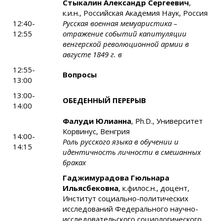
Стыкалин Александр Сергеевич
,
к.и.н., Российская Академия Наук, Россия
12:40-
Русская военная мемуаристика –
12:55
отражение событий капитуляции
венгерской революционной армии в
августе 1849 г. в
12:55-
Вопросы
13:00
13:00-
ОБЕДЕННЫЙ ПЕРЕРЫВ
14:00
Фалуди Юлианна
, Ph.D., Университет
Корвинус, Венгрия
14:00-
Роль русского языка в обучении и
14:15
идентичность личности в смешанных
браках
Гаджимурадова Гюльнара
Ильясбековна
, к.филос.н., доцент,
Институт социально-политических
исследований Федерального научно-
исследовательского социологического