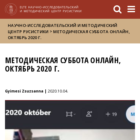
FIXME:token.header.mai
FIXME:token.header.cal
FIXME:token.header.abou
НАУЧНО-ИССЛЕДОВАТЕЛЬСКИЙ И МЕТОДИЧЕСКИЙ
>
ЦЕНТР РУСИСТИКИ
MEТОДИЧЕСКАЯ СУББОТА ОНЛАЙН,
ОКТЯБРЬ 2020 Г.
MEТОДИЧЕСКАЯ СУББОТА ОНЛАЙН,
ОКТЯБРЬ 2020 Г.
Gyimesi Zsuzsanna |
2020.10.04.