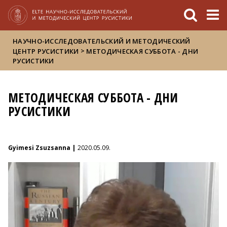
FIXME:token.header.mai
FIXME:token.header.cal
FIXME:token.header.abou
НАУЧНО-ИССЛЕДОВАТЕЛЬСКИЙ И МЕТОДИЧЕСКИЙ
>
ЦЕНТР РУСИСТИКИ
MЕТОДИЧЕСКАЯ СУББОТА - ДНИ
РУСИСТИКИ
MЕТОДИЧЕСКАЯ СУББОТА - ДНИ
РУСИСТИКИ
Gyimesi Zsuzsanna |
2020.05.09.