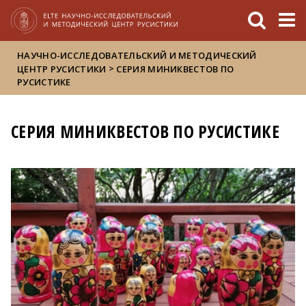
FIXME:token.header.mai
FIXME:token.header.cal
FIXME:token.header.abou
НАУЧНО-ИССЛЕДОВАТЕЛЬСКИЙ И МЕТОДИЧЕСКИЙ
>
ЦЕНТР РУСИСТИКИ
CЕРИЯ МИНИКВЕСТОВ ПО
РУСИСТИКЕ
CЕРИЯ МИНИКВЕСТОВ ПО РУСИСТИКЕ