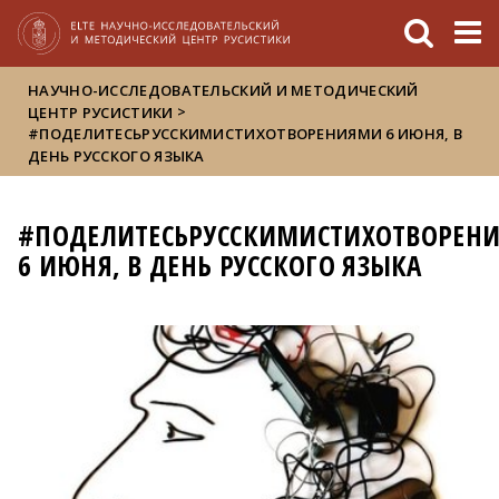
FIXME:token.header.mai
FIXME:token.header.cal
FIXME:token.header.abou
НАУЧНО-ИССЛЕДОВАТЕЛЬСКИЙ И МЕТОДИЧЕСКИЙ
>
ЦЕНТР РУСИСТИКИ
#ПОДЕЛИТЕСЬРУССКИМИСТИХОТВОРЕНИЯМИ 6 ИЮНЯ, В
ДЕНЬ РУССКОГО ЯЗЫКА
#ПОДЕЛИТЕСЬРУССКИМИСТИХОТВОРЕН
6 ИЮНЯ, В ДЕНЬ РУССКОГО ЯЗЫКА