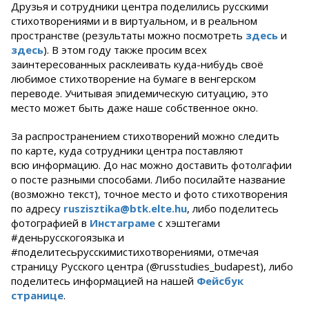
Друзья и сотрудники центра поделились русскими
стихотворениями и в виртуальном, и в реальном
пространстве (результаты можно посмотреть
здесь
и
здесь
). В этом году также просим всех
заинтересованных расклеивать куда-нибудь своё
любимое стихотворение на бумаге в венгерском
переводе. Учитывая эпидемическую ситуацию, это
место может быть даже наше собственное окно.
За распространением стихотворений можно следить
по карте, куда сотрудники центра поставляют
всю информацию. До нас можно доставить фотолгафии
о посте разными способами. Либо посилайте название
(возможно текст), точное место и фото стихотворения
по адресу
ruszisztika@btk.elte.hu
, либо поделитесь
фотографией в
Инстаграме
с хэштегами
#деньрусскогоязыка и
#поделитесьрусскимистихотворениями, отмечая
страницу Русского центра (@russtudies_budapest), либо
поделитесь информацией на нашей
Фейсбук
странице
.