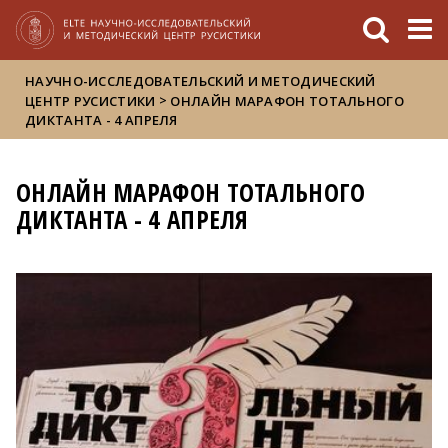
FIXME:token.header.mai
FIXME:token.header.cal
FIXME:token.header.abou
НАУЧНО-ИССЛЕДОВАТЕЛЬСКИЙ И МЕТОДИЧЕСКИЙ
>
ЦЕНТР РУСИСТИКИ
ОНЛАЙН МАРАФОН ТОТАЛЬНОГО
ДИКТАНТА - 4 АПРЕЛЯ
ОНЛАЙН МАРАФОН ТОТАЛЬНОГО
ДИКТАНТА - 4 АПРЕЛЯ