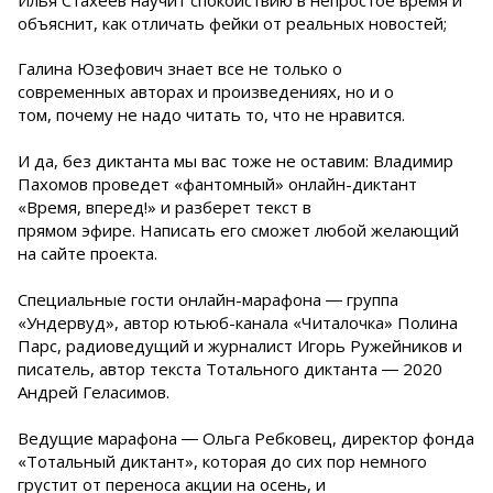
Илья Стахеев научит спокойствию в непростое время и
объяснит, как отличать фейки от реальных новостей;
Галина Юзефович знает все не только о
современных авторах и произведениях, но и о
том, почему не надо читать то, что не нравится.
И да, без диктанта мы вас тоже не оставим: Владимир
Пахомов проведет «фантомный» онлайн-диктант
«Время, вперед!» и разберет текст в
прямом эфире. Написать его сможет любой желающий
на сайте проекта.
Специальные гости онлайн-марафона ― группа
«Ундервуд», автор ютьюб-канала «Читалочка» Полина
Парс, радиоведущий и журналист Игорь Ружейников и
писатель, автор текста Тотального диктанта ― 2020
Андрей Геласимов.
Ведущие марафона ― Ольга Ребковец, директор фонда
«Тотальный диктант», которая до сих пор немного
грустит от переноса акции на осень, и