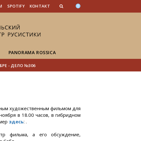
n_content
endar_content
t_this_site_content
M
SPOTIFY
КОНТАКТ
PANORAMA ROSSICA
РЕ - ДЕЛО №306
дным художественным фильмом для
ноября в 18.00 часов, в гибридном
имер
здесь
: .
тр фильма, а его обсуждение,