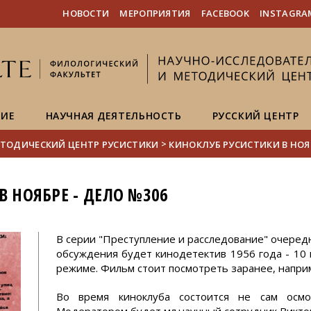
FIXME:token.header.mai
FIXME:token.header.cal
FIXME:token.header.abou
НОВОСТИ
МЕРОПРИЯТИЯ
FACEBOOK
INSTAGRA
НИЕ
НАУЧНАЯ ДЕЯТЕЛЬНОСТЬ
РУССКИЙ ЦЕНТР
>
ТОДИЧЕСКИЙ ЦЕНТР РУСИСТИКИ
КИНОКЛУБ РУСИСТИКИ В НОЯБ
 НОЯБРЕ - ДЕЛО №306
В серии "Преступление и расследование" очере
обсуждения будет кинодетектив 1956 года - 10 
режиме. Фильм стоит посмотреть заранее, напр
Во время киноклуба состоится не сам осмо