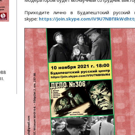
Модератором будет мл.научный сотрудник Виктор
Приходите лично в Будапештский русский 
skype:
https://join.skype.com/iV9U7NBf8kWdhtt
088
I.