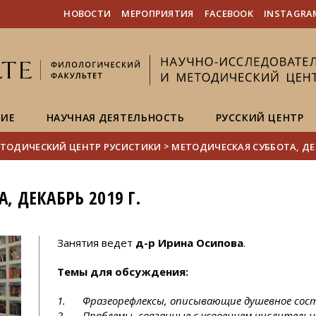
FIXME:token.header.mai
FIXME:token.header.cal
FIXME:token.header.abou
НОВОСТИ
МЕРОПРИЯТИЯ
FACEBOOK
INSTAGRA
НИЕ
НАУЧНАЯ ДЕЯТЕЛЬНОСТЬ
РУССКИЙ ЦЕНТР
>
ТОДИЧЕСКИЙ ЦЕНТР РУСИСТИКИ
МЕТОДИЧЕСКАЯ СУББОТА, ДЕК
, ДЕКАБРЬ 2019 Г.
Занятия ведет
д-р Ирина Осипова
.
Темы для обсуждения:
1. Фразеорефлексы, описывающие душевное сост
2. Проблемы, связанные с усвоением числительных