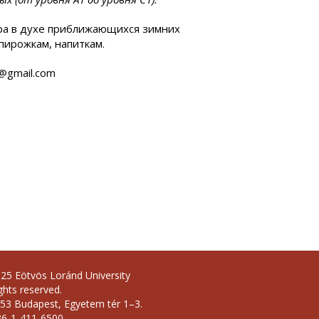
ра в духе приближающихся зимних
пирожкам, напиткам.
t@gmail.com
25 Eötvös Loránd University
ights reserved.
53 Budapest, Egyetem tér 1–3.
36-1-411-6500