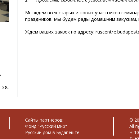
Мы ждем всех старых и новых участников семина
праздников. Мы будем рады домашним закускам, 
Ждем ваших заявок по адресу: ruscentre.budapes
8
-38.
Сайты партнёров:
© 20
Фонд "Русский мир"
All r
Русский дом в Будапеште
H-10
T: +