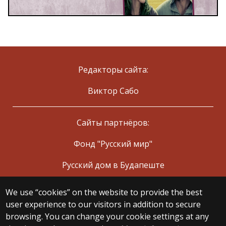
Редакторы сайта:
Виктор Сабо
Сайты партнёров:
Фонд "Русский мир"
Русский дом в Будапеште
We use “cookies” on the website to provide the best
© 2025 Eötvös Loránd University
user experience to our visitors in addition to secure
All rights reserved.
browsing. You can change your cookie settings at any
H-1053 Budapest, Egyetem tér 1–3.