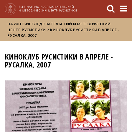
FIXME:token.header.mai
FIXME:token.header.cal
FIXME:token.header.abou
НАУЧНО-ИССЛЕДОВАТЕЛЬСКИЙ И МЕТОДИЧЕСКИЙ
>
ЦЕНТР РУСИСТИКИ
КИНОКЛУБ РУСИСТИКИ В АПРЕЛЕ -
РУСАЛКА, 2007
КИНОКЛУБ РУСИСТИКИ В АПРЕЛЕ -
РУСАЛКА, 2007