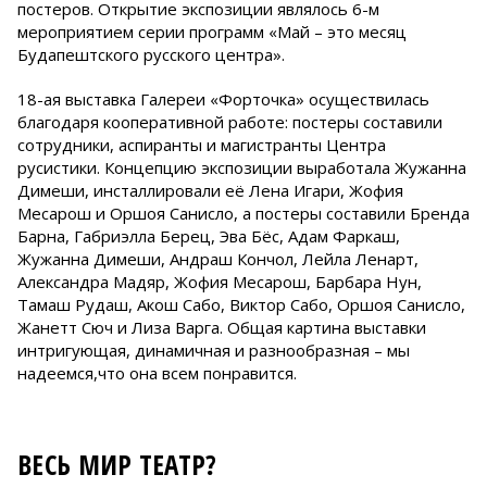
постеров. Открытие экспозиции являлось 6-м
мероприятием серии программ «Май – это месяц
Будапештского русского центра».
18-ая выставка Галереи «Форточка» осуществилась
благодаря кооперативной работе: постеры составили
сотрудники, аспиранты и магистранты Центра
русистики. Концепцию экспозиции выработала Жужанна
Димеши, инсталлировали её Лена Игари, Жофия
Месарош и Оршоя Санисло, а постеры составили Бренда
Барна, Габриэлла Берец, Эва Бёс, Адам Фаркаш,
Жужанна Димеши, Андраш Кончол, Лейла Ленарт,
Александра Мадяр, Жофия Месарош, Барбара Нун,
Тамаш Рудаш, Акош Сабо, Виктор Сабо, Оршоя Санисло,
Жанетт Сюч и Лиза Варга. Общая картина выставки
интригующая, динамичная и разнообразная – мы
надеемся,что она всем понравится.
ВЕСЬ МИР ТЕАТР?