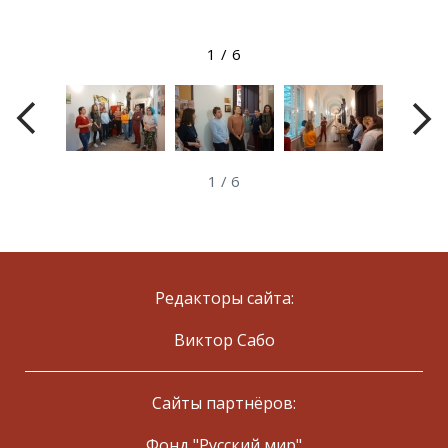
View larger image
1
/
6
1
/
6
Редакторы сайта:
Виктор Сабо
Сайты партнёров:
Фонд "Русский мир"