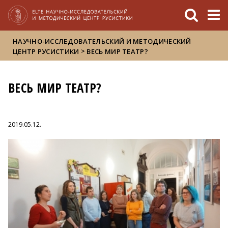
FIXME:token.header.mai
FIXME:token.header.cal
FIXME:token.header.abou
НАУЧНО-ИССЛЕДОВАТЕЛЬСКИЙ И МЕТОДИЧЕСКИЙ
>
ЦЕНТР РУСИСТИКИ
ВЕСЬ МИР ТЕАТР?
ВЕСЬ МИР ТЕАТР?
2019.05.12.