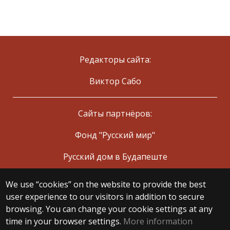
Редакторы сайта:
Виктор Сабо
Сайты партнёров:
Фонд "Русский мир"
Русский дом в Будапеште
We use “cookies” on the website to provide the best
© 2025 Eötvös Loránd University
user experience to our visitors in addition to secure
All rights reserved.
browsing. You can change your cookie settings at any
H-1053 Budapest, Egyetem tér 1–3.
T: +36-1-411-6500
time in your browser settings.
More information