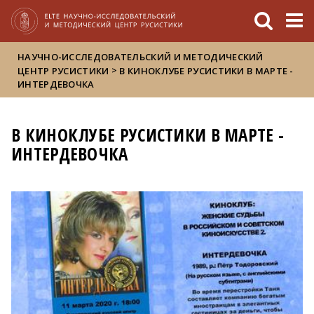
FIXME:token.header.mai
FIXME:token.header.cal
FIXME:token.header.abou
НАУЧНО-ИССЛЕДОВАТЕЛЬСКИЙ И МЕТОДИЧЕСКИЙ
>
ЦЕНТР РУСИСТИКИ
В КИНОКЛУБЕ РУСИСТИКИ В МАРТЕ -
ИНТЕРДЕВОЧКА
В КИНОКЛУБЕ РУСИСТИКИ В МАРТЕ -
ИНТЕРДЕВОЧКА