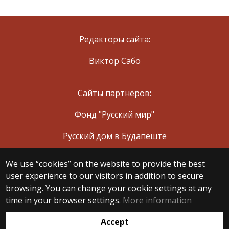
Редакторы сайта:
Виктор Сабо
Сайты партнёров:
Фонд "Русский мир"
Русский дом в Будапеште
We use “cookies” on the website to provide the best
© 2025 Eötvös Loránd University
user experience to our visitors in addition to secure
All rights reserved.
browsing. You can change your cookie settings at any
H-1053 Budapest, Egyetem tér 1–3.
T: +36-1-411-6500
time in your browser settings.
More information
Web development:
Accept