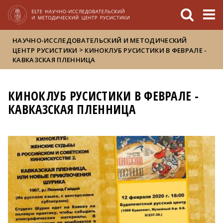
FIXME:token.header.mai
FIXME:token.header.cal
FIXME:token.header.abou
НАУЧНО-ИССЛЕДОВАТЕЛЬСКИЙ И МЕТОДИЧЕСКИЙ
>
ЦЕНТР РУСИСТИКИ
КИНОКЛУБ РУСИСТИКИ В ФЕВРАЛЕ -
КАВКАЗСКАЯ ПЛЕННИЦА
КИНОКЛУБ РУСИСТИКИ В ФЕВРАЛЕ -
КАВКАЗСКАЯ ПЛЕННИЦА