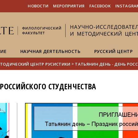
FIXME:token.header.mai
FIXME:token.header.cal
FIXME:token.header.abou
НОВОСТИ
МЕРОПРИЯТИЯ
FACEBOOK
INSTAGRA
НИЕ
НАУЧНАЯ ДЕЯТЕЛЬНОСТЬ
РУССКИЙ ЦЕНТР
>
ТОДИЧЕСКИЙ ЦЕНТР РУСИСТИКИ
ТАТЬЯНИН ДЕНЬ - ДЕНЬ РОС
 РОССИЙСКОГО СТУДЕНЧЕСТВА