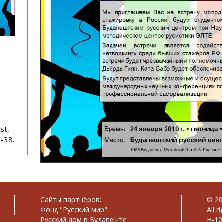
st,
7-38.
Сайты партнёров:
© 20
Фонд "Русский мир"
All r
Русский дом в Будапеште
H-10