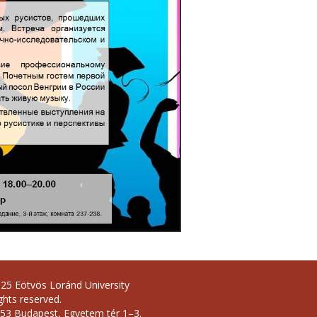
25 Eötvös Loránd University
ights reserved.
53 Budapest, Egyetem tér 1–3.