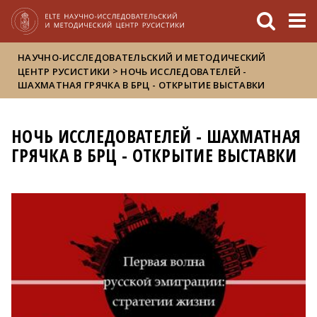
FIXME:token.header.mai
FIXME:token.header.cal
FIXME:token.header.abou
НАУЧНО-ИССЛЕДОВАТЕЛЬСКИЙ И МЕТОДИЧЕСКИЙ
>
ЦЕНТР РУСИСТИКИ
НОЧЬ ИССЛЕДОВАТЕЛЕЙ -
ШАХМАТНАЯ ГРЯЧКА В БРЦ - ОТКРЫТИЕ ВЫСТАВКИ
НОЧЬ ИССЛЕДОВАТЕЛЕЙ - ШАХМАТНАЯ
ГРЯЧКА В БРЦ - ОТКРЫТИЕ ВЫСТАВКИ