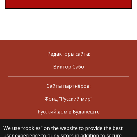
Редакторы сайта:
Виктор Сабо
Сайты партнёров:
Фонд "Русский мир"
Русский дом в Будапеште
We use “cookies” on the website to provide the best
© 2025 Eötvös Loránd University
user experience to our visitors in addition to secure
All rights reserved.