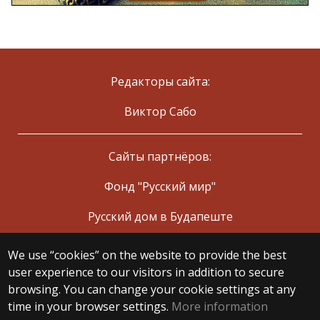
Редакторы сайта:
Виктор Сабо
Сайты партнёров:
Фонд "Русский мир"
Русский дом в Будапеште
We use “cookies” on the website to provide the best
© 2025 Eötvös Loránd University
user experience to our visitors in addition to secure
All rights reserved.
browsing. You can change your cookie settings at any
H-1053 Budapest, Egyetem tér 1–3.
T: +36-1-411-6500
time in your browser settings.
More information