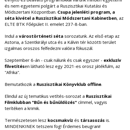
és nem egyetemi polgárt a Ruszisztikai Kutatási és
Módszertani Központban.
Csupa jelenléti program, a
séta kivétel a Ruszisztikai Módszertani Kabinetben
, az
ELTE BTK Főépület II. emelet 237-8-ban.
Indul a
várostörténeti séta
sorozatunk. Az első etap az
Astoria, a Szentkirályi utca és a Kálvin tér közötti terület
izgalmas oroszos felfedezni valóira fókuszál.
Szeptember 6-án - csak nálunk és csak egyszer -
exkluzív
filvetítés
en látható lesz egy 2021-es orosz játékfulm, az
"Afrika".
Bemutatkozik a
Ruszisztikai Könyvklub offline
.
Elindul az új tematikus vetítés-sorozat a
Ruszisztikai
Filmklubban "Bűn és bűnüldözés"
címmel, vagyis
terítéken a krimik.
Természetesen lesz
kocsmakvíz
és
társasozás
is.
MINDENKINEK tetszeni fog! Érdemes beugrani!